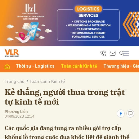
bình luận
Thời sự - Logistics
Toàn cảnh Kinh tế
Thương hiệu - Gi
Trang chủ
Toàn cảnh Kinh tế
Kẻ thắng, người thua trong trật
Hủy
G
tự kinh tế mới
Phương Liên
04/09/2023 12:14
Các quốc gia đang tung ra nhiều gói trợ cấp
khổng lồ trong cuộc đua khốc liệt để giành thế