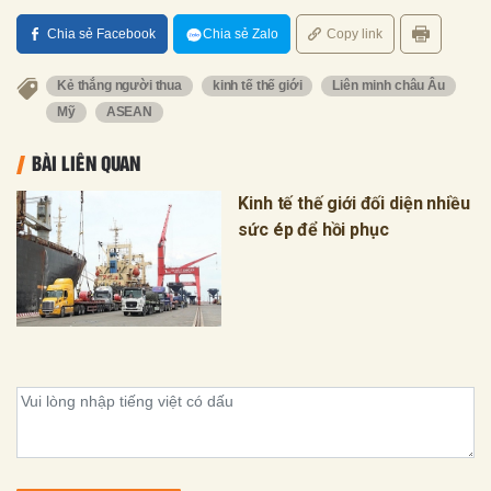
Chia sẻ Facebook
Chia sẻ Zalo
Copy link
Kẻ thắng người thua
kinh tế thế giới
Liên minh châu Âu
Mỹ
ASEAN
BÀI LIÊN QUAN
Kinh tế thế giới đối diện nhiều
sức ép để hồi phục