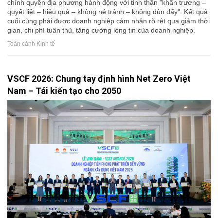
chính quyền địa phương hành động với tinh thần "khẩn trương –
quyết liệt – hiệu quả – không né tránh – không đùn đẩy". Kết quả
cuối cùng phải được doanh nghiệp cảm nhận rõ rệt qua giảm thời
gian, chi phí tuân thủ, tăng cường lòng tin của doanh nghiệp.
Toàn cảnh Kinh tế
VSCF 2026: Chung tay định hình Net Zero Việt
Nam – Tái kiến tạo cho 2050