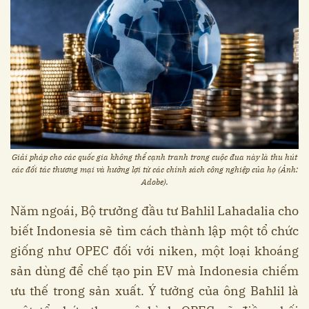
Giải pháp cho các quốc gia không thể cạnh tranh trong cuộc đua này là thu hút
các đối tác thương mại và hưởng lợi từ các chính sách công nghiệp của họ (Ảnh:
Adobe).
Năm ngoái, Bộ trưởng đầu tư Bahlil Lahadalia cho
biết Indonesia sẽ tìm cách thành lập một tổ chức
giống như OPEC đối với niken, một loại khoáng
sản dùng để chế tạo pin EV mà Indonesia chiếm
ưu thế trong sản xuất. Ý tưởng của ông Bahlil là