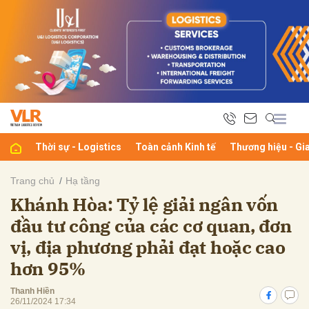
bình luận
Thời sự - Logistics
Toàn cảnh Kinh tế
Thương hiệu - Gi
Trang chủ
Hạ tầng
Khánh Hòa: Tỷ lệ giải ngân vốn
Hủy
G
đầu tư công của các cơ quan, đơn
vị, địa phương phải đạt hoặc cao
hơn 95%
Thanh Hiền
26/11/2024 17:34