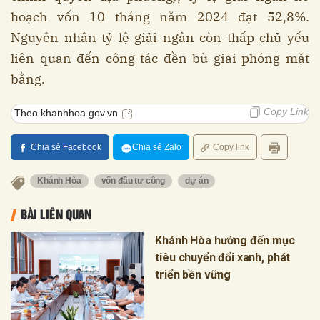
hoạch vốn 10 tháng năm 2024 đạt 52,8%.
Nguyên nhân tỷ lệ giải ngân còn thấp chủ yếu
liên quan đến công tác đền bù giải phóng mặt
bằng.
Copy Link
Theo khanhhoa.gov.vn
Chia sẻ Facebook
Chia sẻ Zalo
Copy link
Khánh Hòa
vốn đầu tư công
dự án
BÀI LIÊN QUAN
Khánh Hòa hướng đến mục
tiêu chuyển đổi xanh, phát
triển bền vững