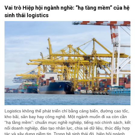
Vai trò Hiệp hội ngành nghề: “hạ tầng mềm” của hệ
sinh thái logistics
Logistics không thể phát triển chỉ bằng cảng biển, đường cao tốc,
kho bãi, sân bay hay công nghệ. Một ngành muốn đi xa còn cần
“hạ tầng mềm”: chuẩn mực nghề nghiệp, tiếng nói chính sách, kết
nối doanh nghiệp, đào tạo nhân lực, chia sẻ dữ liệu, thúc đẩy hợp
tác và xây dựng niềm tin. Trong hệ sinh thái đó, hiệp hội ngành