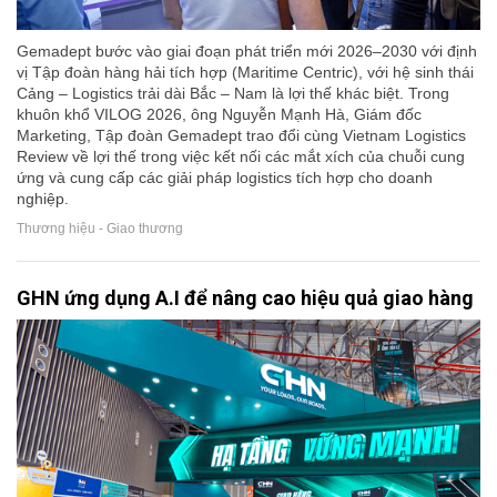
Gemadept bước vào giai đoạn phát triển mới 2026–2030 với định
vị Tập đoàn hàng hải tích hợp (Maritime Centric), với hệ sinh thái
Cảng – Logistics trải dài Bắc – Nam là lợi thế khác biệt. Trong
khuôn khổ VILOG 2026, ông Nguyễn Mạnh Hà, Giám đốc
Marketing, Tập đoàn Gemadept trao đổi cùng Vietnam Logistics
Review về lợi thế trong việc kết nối các mắt xích của chuỗi cung
ứng và cung cấp các giải pháp logistics tích hợp cho doanh
nghiệp.
Thương hiệu - Giao thương
GHN ứng dụng A.I để nâng cao hiệu quả giao hàng