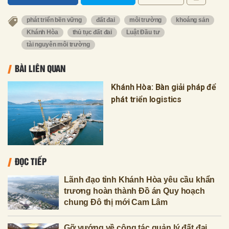
phát triển bền vững
đất đai
môi trường
khoáng sản
Khánh Hòa
thủ tục đất đai
Luật Đầu tư
tài nguyên môi trường
BÀI LIÊN QUAN
Khánh Hòa: Bàn giải pháp để
phát triển logistics
ĐỌC TIẾP
Lãnh đạo tỉnh Khánh Hòa yêu cầu khẩn
trương hoàn thành Đồ án Quy hoạch
chung Đô thị mới Cam Lâm
Gỡ vướng về công tác quản lý đất đai