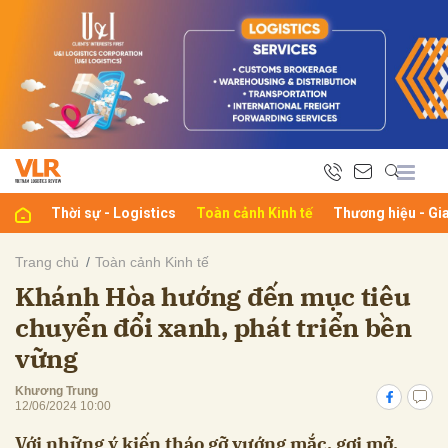
bình luận
Thời sự - Logistics
Toàn cảnh Kinh tế
Thương hiệu - Gi
Trang chủ
Toàn cảnh Kinh tế
Khánh Hòa hướng đến mục tiêu
Hủy
G
chuyển đổi xanh, phát triển bền
vững
Khương Trung
12/06/2024 10:00
Với những ý kiến tháo gỡ vướng mắc, gợi mở,