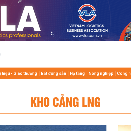
 hiệu - Giao thương
Bất động sản
Hạ tầng
Nông nghiệp
Công n
KHO CẢNG LNG