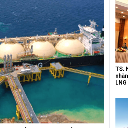
TS. 
nhằm
LNG