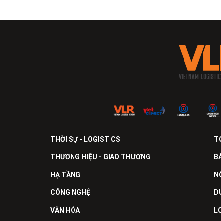
THỜI SỰ - LOGISTICS
T
THƯƠNG HIỆU - GIAO THƯƠNG
B
HẠ TẦNG
N
CÔNG NGHỆ
D
VĂN HÓA
L