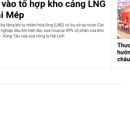
y vào tổ hợp kho cảng LNG
i Mép
ạ tầng khí tự nhiên hóa lỏng (LNG) có trụ sở tại nước Các
nghiệp dầu khí hiện đại, vừa mua lại 49% cổ phần của kho
- Vũng Tàu của của công ty Hải Linh.
Thươ
hướn
châu