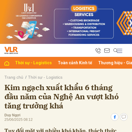
bình luận
Thời sự - Logistics
Toàn cảnh Kinh tế
Thương hiệu - Gi
Trang chủ
Thời sự - Logistics
Kim ngạch xuất khẩu 6 tháng
Hủy
G
đầu năm của Nghệ An vượt khó
tăng trưởng khá
Duy Ngợi
25/06/2025 08:12
Tuy đối mặt với nhiều khó khăn, thách thức