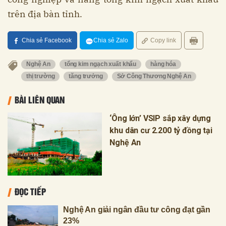
trên địa bàn tỉnh.
Chia sẻ Facebook
Chia sẻ Zalo
Copy link
Nghệ An
tổng kim ngạch xuất khẩu
hàng hóa
thị trường
tăng trưởng
Sở Công Thương Nghệ An
BÀI LIÊN QUAN
‘Ông lớn’ VSIP sắp xây dựng
khu dân cư 2.200 tỷ đồng tại
Nghệ An
ĐỌC TIẾP
Nghệ An giải ngân đầu tư công đạt gần
23%