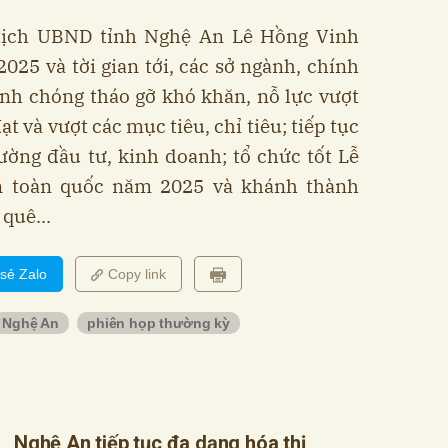
 tịch UBND tỉnh Nghệ An Lê Hồng Vinh
25 và tời gian tới, các sở ngành, chính
nh chóng tháo gỡ khó khăn, nỗ lực vượt
t và vượt các mục tiêu, chỉ tiêu; tiếp tục
ường đầu tư, kinh doanh; tổ chức tốt Lễ
n toàn quốc năm 2025 và khánh thành
quê...
 sẻ Zalo
Copy link
Nghệ An
phiên họp thường kỳ
Nghệ An tiếp tục đa dạng hóa thị