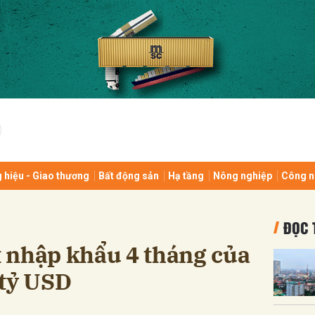
bình luận
 hiệu - Giao thương
Bất động sản
Hạ tầng
Nông nghiệp
Công n
Hủy
G
ĐỌC 
 nhập khẩu 4 tháng của
 tỷ USD