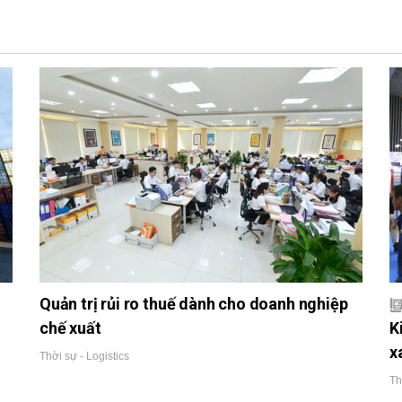
Quản trị rủi ro thuế dành cho doanh nghiệp
chế xuất
K
x
Thời sự - Logistics
Th