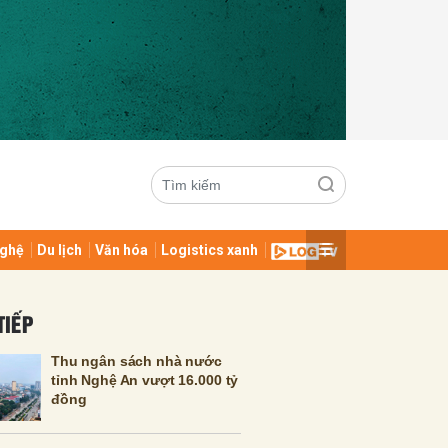
ghệ
Du lịch
Văn hóa
Logistics xanh
ửi
TIẾP
Thu ngân sách nhà nước
tỉnh Nghệ An vượt 16.000 tỷ
đồng