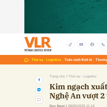
Gửi 
Thời sự - Logistics
Toàn cảnh Kinh tế
Thương
Trang chủ
Thời sự - Logistics
Kim ngạch xuất
Nghệ An vượt 2
Duy Ngợi
|
08/05/2025 11:10