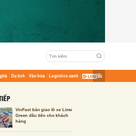
ghệ
Du lịch
Văn hóa
Logistics xanh
ửi
TIẾP
VinFast bàn giao lô xe Limo
Green đầu tiên cho khách
hàng