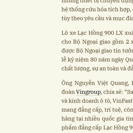
những thiết bị chuyên dụng
hệ thống cứu hỏa tích hợp, 
tùy theo yêu cầu và mục đí
Lô xe Lạc Hồng 900 LX xuấ
cho Bộ Ngoại giao gồm 2 
được Bộ Ngoại giao tin tưở
lễ kỷ niệm 80 năm ngày Quố
chất lượng, sự an toàn và 
Ông Nguyễn Việt Quang, 
đoàn
Vingroup
, chia sẻ: “
và kinh doanh ô tô, VinFas
mang đẳng cấp, trí tuệ, cô
hàng tại nhiều quốc gia ti
phẩm đẳng cấp Lạc Hồng 90