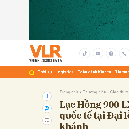
Gửi 
Thời sự - Logistics
Toàn cảnh Kinh tế
Thương
Trang chủ
Thương hiệu - Giao thươ
Lạc Hồng 900 L
quốc tế tại Đại
khánh