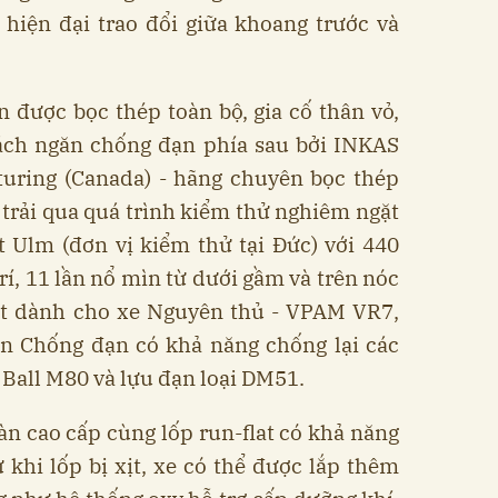
hiện đại trao đổi giữa khoang trước và
 được bọc thép toàn bộ, gia cố thân vỏ,
ách ngăn chống đạn phía sau bởi INKAS
uring (Canada) - hãng chuyên bọc thép
ã trải qua quá trình kiểm thử nghiêm ngặt
 Ulm (đơn vị kiểm thử tại Đức) với 440
rí, 11 lần nổ mìn từ dưới gầm và trên nóc
hất dành cho xe Nguyên thủ - VPAM VR7,
n Chống đạn có khả năng chống lại các
Ball M80 và lựu đạn loại DM51.
àn cao cấp cùng lốp run-flat có khả năng
khi lốp bị xịt, xe có thể được lắp thêm