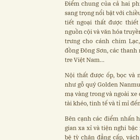
Điểm chung của cả hai ph
sang trọng nổi bật với chiề
tiết ngoại thất được thi
nguồn cội và văn hóa truyề
trưng cho cánh chim Lạc,
đồng Đông Sơn, các thanh 
tre Việt Nam…
Nội thất được ốp, bọc và m
như gỗ quý Golden Nanmu, 
mạ vàng trong và ngoài xe 
tài khéo, tinh tế và tỉ mỉ đến
Bên cạnh các điểm nhấn h
gian xa xỉ và tiện nghi bậ
bệ tỳ chân đẳng cấp, vác