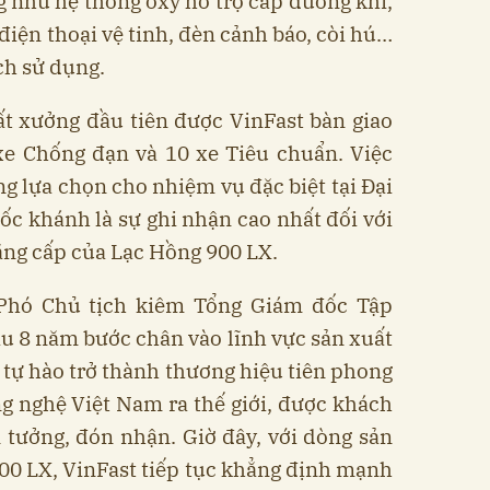
 như hệ thống oxy hỗ trợ cấp dưỡng khí,
điện thoại vệ tinh, đèn cảnh báo, còi hú…
ch sử dụng.
t xưởng đầu tiên được VinFast bàn giao
xe Chống đạn và 10 xe Tiêu chuẩn. Việc
ng lựa chọn cho nhiệm vụ đặc biệt tại Đại
c khánh là sự ghi nhận cao nhất đối với
đẳng cấp của Lạc Hồng 900 LX.
Phó Chủ tịch kiêm Tổng Giám đốc Tập
Sau 8 năm bước chân vào lĩnh vực sản xuất
t tự hào trở thành thương hiệu tiên phong
ng nghệ Việt Nam ra thế giới, được khách
n tưởng, đón nhận. Giờ đây, với dòng sản
0 LX, VinFast tiếp tục khẳng định mạnh