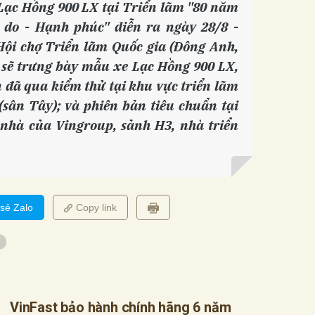
ạc Hồng 900 LX tại Triển lãm "80 năm
 do - Hạnh phúc" diễn ra ngày 28/8 -
Hội chợ Triển lãm Quốc gia (Đông Anh,
t sẽ trưng bày mẫu xe Lạc Hồng 900 LX,
đã qua kiểm thử tại khu vực triển lãm
(sân Tây); và phiên bản tiêu chuẩn tại
 nhà của Vingroup, sảnh H3, nhà triển
 sẻ Zalo
Copy link
VinFast bảo hành chính hãng 6 năm