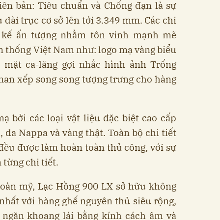
iên bản: Tiêu chuẩn và Chống đạn là sự
u dài trục cơ sở lên tới 3.349 mm. Các chi
ết kế ấn tượng nhằm tôn vinh mạnh mẽ
n thống Việt Nam như: logo mạ vàng biểu
 mặt ca-lăng gợi nhắc hình ảnh Trống
nan xếp song song tượng trưng cho hàng
ạ bởi các loại vật liệu đặc biệt cao cấp
da Nappa và vàng thật. Toàn bộ chi tiết
đều được làm hoàn toàn thủ công, với sự
 từng chi tiết.
oàn mỹ, Lạc Hồng 900 LX sở hữu không
c nhất với hàng ghế nguyên thủ siêu rộng,
h ngăn khoang lái bằng kính cách âm và