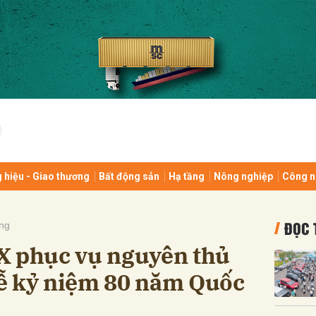
bình luận
 hiệu - Giao thương
Bất động sản
Hạ tầng
Nông nghiệp
Công n
Hủy
G
ĐỌC 
ng
X phục vụ nguyên thủ
 lễ kỷ niệm 80 năm Quốc