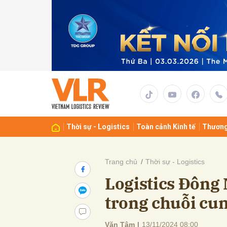
Gửi 
Thời sự - Logistics
Toàn cảnh Kinh tế
Thương
Trang chủ
Thời sự - Logistics
Logistics Đông
trong chuỗi cu
Văn Tâm
|
13/11/2024 08:00