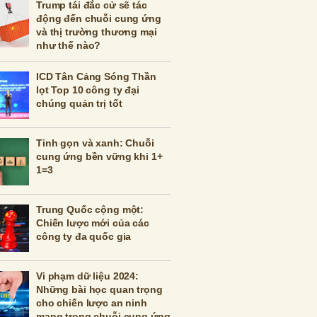
Trump tái đắc cử sẽ tác
động đến chuỗi cung ứng
và thị trường thương mại
như thế nào?
ICD Tân Cảng Sóng Thần
lọt Top 10 công ty đại
chúng quản trị tốt
Tinh gọn và xanh: Chuỗi
cung ứng bền vững khi 1+
1=3
Trung Quốc cộng một:
Chiến lược mới của các
công ty đa quốc gia
Vi phạm dữ liệu 2024:
Những bài học quan trọng
cho chiến lược an ninh
mạng trong chuỗi cung ứng