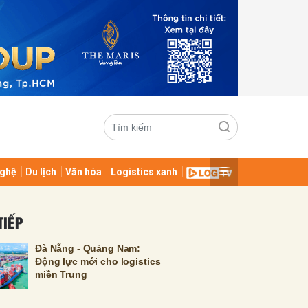
ghệ
Du lịch
Văn hóa
Logistics xanh
ửi
TIẾP
Đà Nẵng - Quảng Nam:
Động lực mới cho logistics
miền Trung