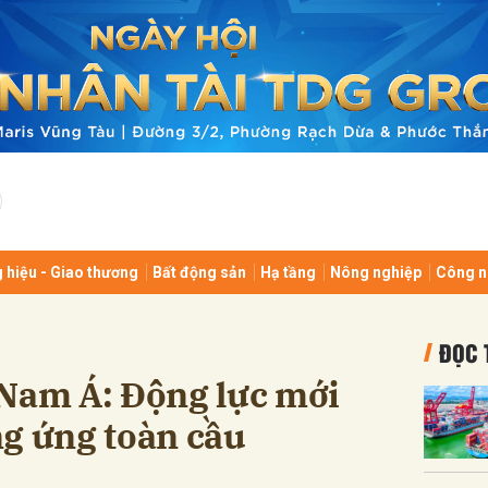
bình luận
 hiệu - Giao thương
Bất động sản
Hạ tầng
Nông nghiệp
Công n
Hủy
G
ĐỌC 
 Nam Á: Động lực mới
ng ứng toàn cầu