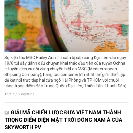
Sự kiện tàu MSC Hailey Ann II chuẩn bị cập cảng Đại Liên vào ngày
19/6 tới đây đánh dấu chuyến khai thác đầu tiên của tuyến Ochna
– tuyến dịch vụ nội vùng chuyên biệt do MSC (Mediterranean
Shipping Company), hãng tàu container lớn nhất thế giới, thiết lập
để kết nối trực tiếp hai cửa ngõ Hải Phòng và TP.HCM với chuỗi
cảng trọng điểm Bắc Trung Quốc (Đại Liên, Thiên Tân, Thanh Đảo).
Thời sự - Logistics
GIẢI MÃ CHIẾN LƯỢC ĐƯA VIỆT NAM THÀNH
TRỌNG ĐIỂM ĐIỆN MẶT TRỜI ĐÔNG NAM Á CỦA
SKYWORTH PV