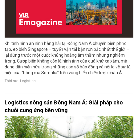
Khi tình hình an ninh hàng hải tại Đông Nam Á chuyển biến phức
tạp, eo biển Singapore – tuyến vận tải bận rộn bậc nhất thế giới –
lại đứng trước một cuộc khủng hoảng âm thầm nhưng nghiêm
trọng. Cướp biển không còn là hình ảnh của quá khứ xa xăm, mà
đang dần hiện hữu trong những con số báo động và nỗi lo về sự tái
hiện của “bóng ma Somalia” trên vùng biển chiến lược châu Á.
Thời sự - Logistics
Logistics nông sản Đông Nam Á: Giải pháp cho
chuỗi cung ứng bền vững