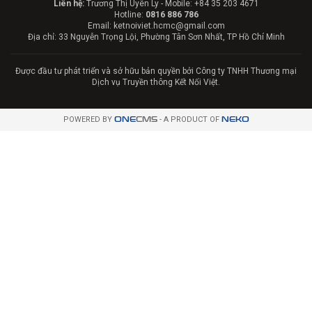
Liên hệ:
Trương Thị Uyên Ly - Mobile: +84 35 203 4671
Hotline:
0816 886 786
Email: ketnoiviet.hcmc@gmail.com
Địa chỉ: 33 Nguyễn Trọng Lội, Phường Tân Sơn Nhất, TP Hồ Chí Minh
Được đầu tư phát triển và sở hữu bản quyền bởi Công ty TNHH Thương mại
Dịch vụ Truyền thông Kết Nối Việt.
POWERED BY
ONE
CMS
- A PRODUCT OF
NEKO