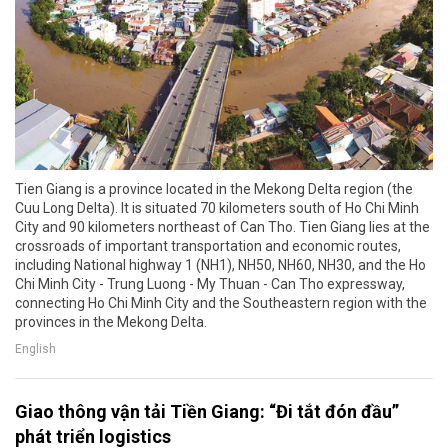
Tien Giang is a province located in the Mekong Delta region (the
Cuu Long Delta). It is situated 70 kilometers south of Ho Chi Minh
City and 90 kilometers northeast of Can Tho. Tien Giang lies at the
crossroads of important transportation and economic routes,
including National highway 1 (NH1), NH50, NH60, NH30, and the Ho
Chi Minh City - Trung Luong - My Thuan - Can Tho expressway,
connecting Ho Chi Minh City and the Southeastern region with the
provinces in the Mekong Delta.
English
Giao thông vận tải Tiền Giang: “Đi tắt đón đầu”
phát triển logistics