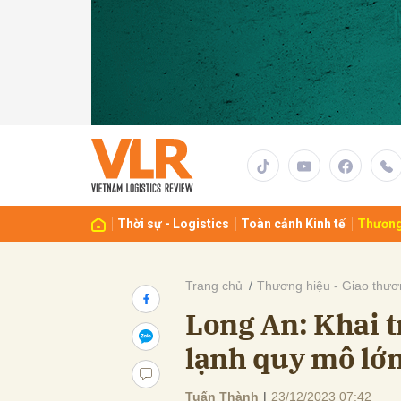
Gửi 
Thời sự - Logistics
Toàn cảnh Kinh tế
Thương
Trang chủ
Thương hiệu - Giao thươ
Long An: Khai 
lạnh quy mô lớ
Tuấn Thành
|
23/12/2023 07:42