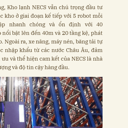
ng, Kho lạnh NECS vẫn chú trọng đầu tư
c kho ở giai đoạn kế tiếp với 5 robot mỗi
hập nhanh chóng và ổn định với 40
o nổi bật lên đến 40m và 20 tầng kệ, phát
. Ngoài ra, xe nâng, máy nén, băng tải tự
ợc nhập khẩu từ các nước Châu Âu, đảm
i ưu và thể hiện cam kết của NECS là nhà
ượng và độ tin cậy hàng đầu.