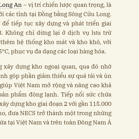
Long An
– vị trí chiến lược quan trọng, là
với các tỉnh tại Đồng bằng Sông Cửu Long.
ể tiếp tục xây dựng và phát triển giai
. Không chỉ dừng lại ở dịch vụ lưu trữ
 thêm hệ thống kho mát và kho khô, với
5°C, phục vụ đa dạng các loại hàng hóa.
g xây dựng kho ngoại quan, qua đó nhờ
ình góp phần giảm thiểu sự quá tải và ùn
, giúp Việt Nam mở rộng và nâng cao khả
sản phẩm đông lạnh. Tiếp nối sức chứa
 xây dựng kho giai đoạn 2 với gần 115.000
kho, đưa NECS trở thành một trong những
ứa tại Việt Nam và trên toàn Đông Nam Á