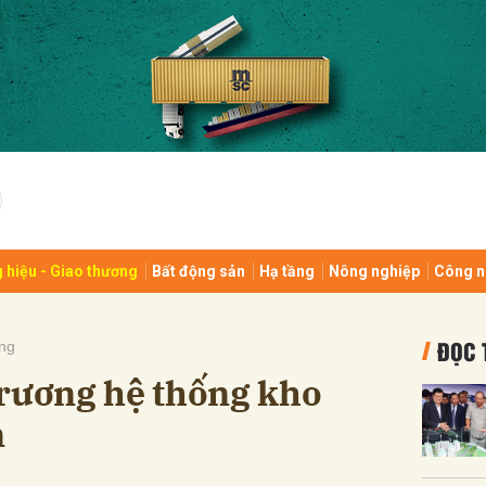
bình luận
 hiệu - Giao thương
Bất động sản
Hạ tầng
Nông nghiệp
Công n
Hủy
G
ĐỌC 
ng
trương hệ thống kho
n