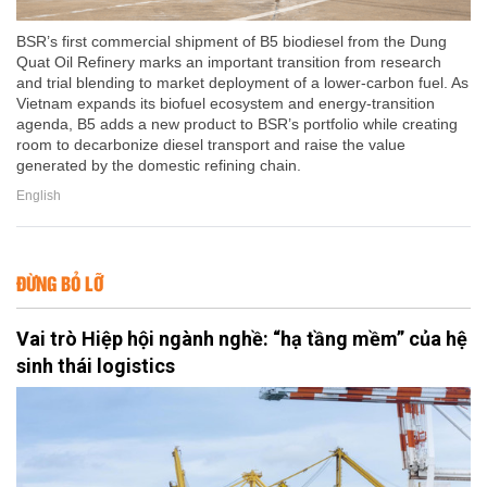
BSR’s first commercial shipment of B5 biodiesel from the Dung
Quat Oil Refinery marks an important transition from research
and trial blending to market deployment of a lower-carbon fuel. As
Vietnam expands its biofuel ecosystem and energy-transition
agenda, B5 adds a new product to BSR’s portfolio while creating
room to decarbonize diesel transport and raise the value
generated by the domestic refining chain.
English
ĐỪNG BỎ LỠ
Vai trò Hiệp hội ngành nghề: “hạ tầng mềm” của hệ
sinh thái logistics