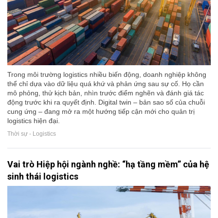
Trong môi trường logistics nhiều biến động, doanh nghiệp không
thể chỉ dựa vào dữ liệu quá khứ và phản ứng sau sự cố. Họ cần
mô phỏng, thử kịch bản, nhìn trước điểm nghẽn và đánh giá tác
động trước khi ra quyết định. Digital twin – bản sao số của chuỗi
cung ứng – đang mở ra một hướng tiếp cận mới cho quản trị
logistics hiện đại.
Thời sự - Logistics
Vai trò Hiệp hội ngành nghề: “hạ tầng mềm” của hệ
sinh thái logistics