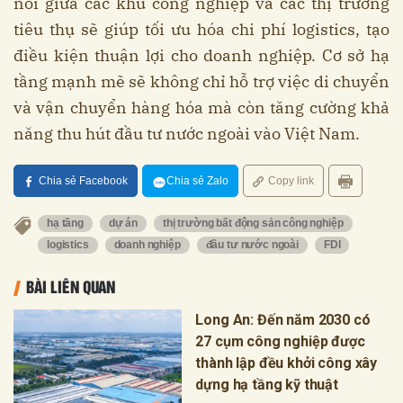
nối giữa các khu công nghiệp và các thị trường
tiêu thụ sẽ giúp tối ưu hóa chi phí logistics, tạo
điều kiện thuận lợi cho doanh nghiệp. Cơ sở hạ
tầng mạnh mẽ sẽ không chỉ hỗ trợ việc di chuyển
và vận chuyển hàng hóa mà còn tăng cường khả
năng thu hút đầu tư nước ngoài vào Việt Nam.
Chia sẻ Facebook
Chia sẻ Zalo
Copy link
hạ tầng
dự án
thị trường bất động sản công nghiệp
logistics
doanh nghiệp
đầu tư nước ngoài
FDI
BÀI LIÊN QUAN
Long An: Đến năm 2030 có
27 cụm công nghiệp được
thành lập đều khởi công xây
dựng hạ tầng kỹ thuật