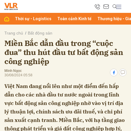
Thời sự - Logistics
Toàn cảnh Kinh tế
Thương hiệu - Gi
bình luận
Trang chủ
Bất động sản
Miền Bắc dẫn đầu trong “cuộc
đua” thu hút đầu tư bất động sản
công nghiệp
Minh Ngọc
30/08/2024 05:58
Việt Nam đang nổi lên như một điểm đến hấp
Hủy
G
dẫn cho các nhà đầu tư nước ngoài trong lĩnh
vực bất động sản công nghiệp nhờ vào vị trí địa
lý thuận lợi, chính sách ưu đãi thuế, và chi phí
sản xuất cạnh tranh. Miền Bắc, với hạ tầng giao
thông phát triển và giá đất công nghiệp hợp lý,