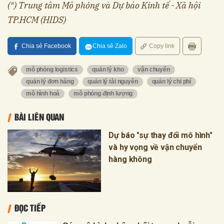
(*) Trung tâm Mô phỏng và Dự báo Kinh tế - Xã hội
TP.HCM (HIDS)
Chia sẻ Facebook
Chia sẻ Zalo
Copy link
mô phỏng logistics
quản lý kho
vận chuyển
quản lý đơn hàng
quản lý tài nguyên
quản lý chi phí
mô hình hoá
mô phỏng định lượng
BÀI LIÊN QUAN
Dự báo "sự thay đổi mô hình"
và hy vọng về vận chuyển
hàng không
ĐỌC TIẾP