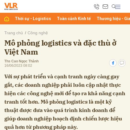
Thời sự - Logistics
Toàn cảnh Kinh tế
Thương hiệu - Gi
bình luận
Trang chủ
Công nghệ
Mô phỏng logistics và đặc thù ở
Việt Nam
Ths Cao Ngọc Thành
16/06/2023 08:02
Với sự phát triển và cạnh tranh ngày càng gay
gắt, các doanh nghiệp phải luôn cập nhật thực
Hủy
G
hiện các công nghệ mới để tạo ra khả năng cạnh
tranh tốt hơn. Mô phỏng logistics là một kỹ
thuật được đưa vào quá trình kinh doanh để
giúp doanh nghiệp hoạch định chiến lược hiệu
quả hơn từ phương pháp này.