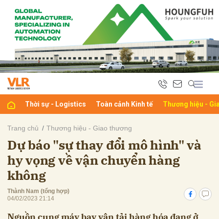
bình luận
Thời sự - Logistics
Toàn cảnh Kinh tế
Thương hiệu - Gi
Trang chủ
Thương hiệu - Giao thương
Dự báo "sự thay đổi mô hình" và
Hủy
G
hy vọng về vận chuyển hàng
không
Thành Nam (tổng hợp)
04/02/2023 21:14
Nguồn cung máy bay vận tải hàng hóa đang ở