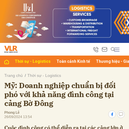
bình luận
Thời sự - Logistics
Toàn cảnh Kinh tế
Thương hiệu - Gi
Trang chủ
Thời sự - Logistics
Mỹ: Doanh nghiệp chuẩn bị đối
Hủy
G
phó với khả năng đình công tại
cảng Bờ Đông
Phong Lê
26/09/2024 13:54
Cuộc đình công có thể diễn ra tại các cảng lớn ở