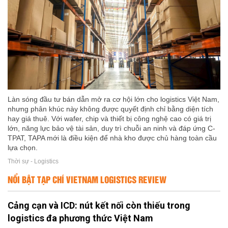
Làn sóng đầu tư bán dẫn mở ra cơ hội lớn cho logistics Việt Nam,
nhưng phân khúc này không được quyết định chỉ bằng diện tích
hay giá thuê. Với wafer, chip và thiết bị công nghệ cao có giá trị
lớn, năng lực bảo vệ tài sản, duy trì chuỗi an ninh và đáp ứng C-
TPAT, TAPA mới là điều kiện để nhà kho được chủ hàng toàn cầu
lựa chọn.
Thời sự - Logistics
NỔI BẬT TẠP CHÍ VIETNAM LOGISTICS REVIEW
Cảng cạn và ICD: nút kết nối còn thiếu trong
logistics đa phương thức Việt Nam