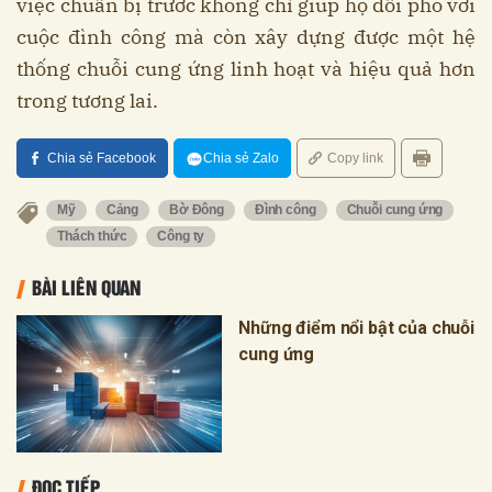
việc chuẩn bị trước không chỉ giúp họ đối phó với
cuộc đình công mà còn xây dựng được một hệ
thống chuỗi cung ứng linh hoạt và hiệu quả hơn
trong tương lai.
Chia sẻ Facebook
Chia sẻ Zalo
Copy link
Mỹ
Cảng
Bờ Đông
Đình công
Chuỗi cung ứng
Thách thức
Công ty
BÀI LIÊN QUAN
Những điểm nổi bật của chuỗi
cung ứng
ĐỌC TIẾP