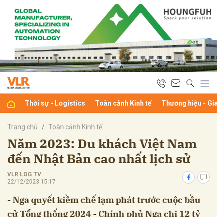
bình luận
Thời sự - Logistics
Toàn cảnh Kinh tế
Thương hiệu - Gi
Trang chủ
Toàn cảnh Kinh tế
Năm 2023: Du khách Việt Nam
đến Nhật Bản cao nhất lịch sử
Hủy
G
VLR LOG TV
22/12/2023 15:17
- Nga quyết kiềm chế lạm phát trước cuộc bầu
cử Tổng thống 2024 - Chính phủ Nga chi 12 tỷ