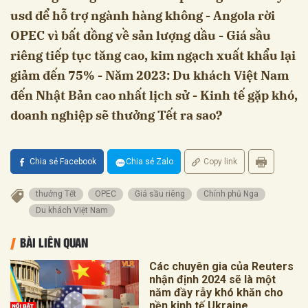
usd để hỗ trợ ngành hàng không - Angola rời
OPEC vì bất đồng về sản lượng dầu - Giá sầu
riêng tiếp tục tăng cao, kim ngạch xuất khẩu lại
giảm đến 75% - Năm 2023: Du khách Việt Nam
đến Nhật Bản cao nhất lịch sử - Kinh tế gặp khó,
doanh nghiệp sẽ thưởng Tết ra sao?
Chia sẻ Facebook
Chia sẻ Zalo
Copy link
thưởng Tết
OPEC
Giá sầu riêng
Chính phủ Nga
Du khách Việt Nam
BÀI LIÊN QUAN
Các chuyên gia của Reuters
nhận định 2024 sẽ là một
năm đầy rẫy khó khăn cho
nền kinh tế Ukraine.