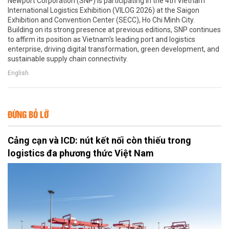
Newport Corporation (SNP) is participating in the 4th Vietnam
International Logistics Exhibition (VILOG 2026) at the Saigon
Exhibition and Convention Center (SECC), Ho Chi Minh City.
Building on its strong presence at previous editions, SNP continues
to affirm its position as Vietnam's leading port and logistics
enterprise, driving digital transformation, green development, and
sustainable supply chain connectivity.
English
ĐỪNG BỎ LỠ
Cảng cạn và ICD: nút kết nối còn thiếu trong
logistics đa phương thức Việt Nam