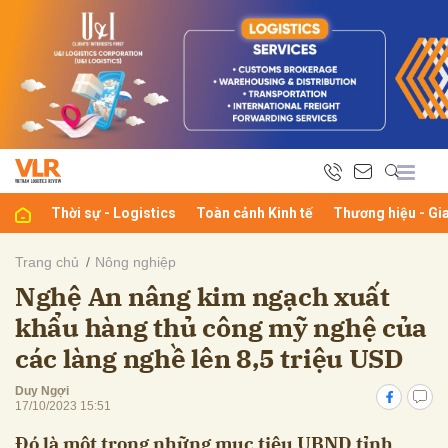
bình luận
Thời sự - Logistics
Toàn cảnh Kinh tế
Thương hiệu - Gi
Trang chủ
Nông nghiệp
Nghệ An nâng kim ngạch xuất
Hủy
G
khẩu hàng thủ công mỹ nghệ của
các làng nghề lên 8,5 triệu USD
Duy Ngợi
17/10/2023 15:51
Đó là một trong những mục tiêu UBND tỉnh