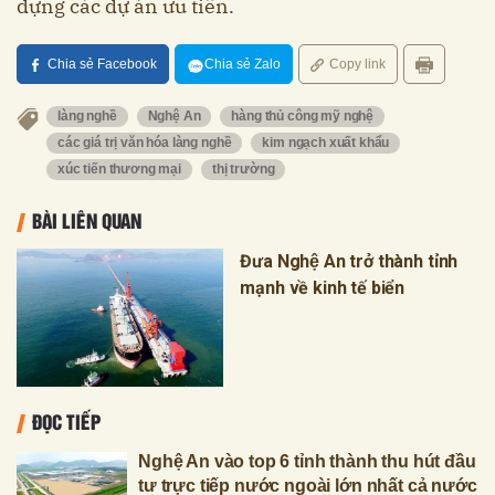
dựng các dự án ưu tiên.
Chia sẻ Facebook
Chia sẻ Zalo
Copy link
làng nghề
Nghệ An
hàng thủ công mỹ nghệ
các giá trị văn hóa làng nghề
kim ngạch xuất khẩu
xúc tiến thương mại
thị trường
BÀI LIÊN QUAN
Đưa Nghệ An trở thành tỉnh
mạnh về kinh tế biển
ĐỌC TIẾP
Nghệ An vào top 6 tỉnh thành thu hút đầu
tư trực tiếp nước ngoài lớn nhất cả nước