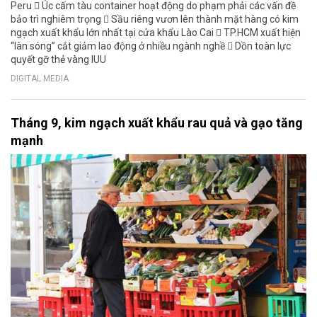
Peru  Úc cấm tàu container hoạt động do phạm phải các vấn đề
bảo trì nghiêm trọng  Sầu riêng vươn lên thành mặt hàng có kim
ngạch xuất khẩu lớn nhất tại cửa khẩu Lào Cai  TP.HCM xuất hiện
“làn sóng” cắt giảm lao động ở nhiều ngành nghề  Dồn toàn lực
quyết gỡ thẻ vàng IUU
DIGITAL MEDIA
Tháng 9, kim ngạch xuất khẩu rau quả và gạo tăng
mạnh