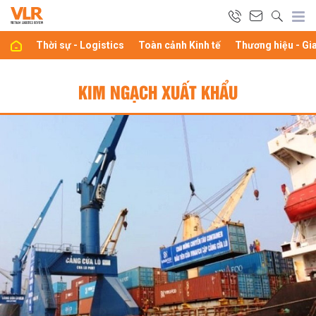
Thời sự - Logistics
Toàn cảnh Kinh tế
Thương hiệu - Gi
KIM NGẠCH XUẤT KHẨU