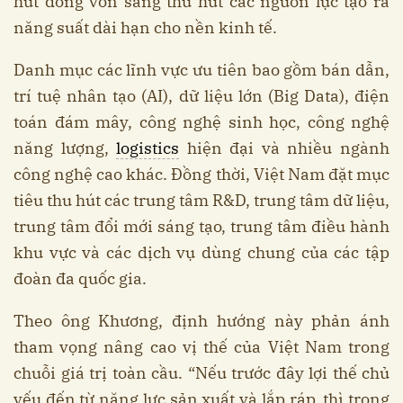
hút dòng vốn sang thu hút các nguồn lực tạo ra
năng suất dài hạn cho nền kinh tế.
Danh mục các lĩnh vực ưu tiên bao gồm bán dẫn,
trí tuệ nhân tạo (AI), dữ liệu lớn (Big Data), điện
toán đám mây, công nghệ sinh học, công nghệ
năng lượng,
logistics
hiện đại và nhiều ngành
công nghệ cao khác. Đồng thời, Việt Nam đặt mục
tiêu thu hút các trung tâm R&D, trung tâm dữ liệu,
trung tâm đổi mới sáng tạo, trung tâm điều hành
khu vực và các dịch vụ dùng chung của các tập
đoàn đa quốc gia.
Theo ông Khương, định hướng này phản ánh
tham vọng nâng cao vị thế của Việt Nam trong
chuỗi giá trị toàn cầu. “Nếu trước đây lợi thế chủ
yếu đến từ năng lực sản xuất và lắp ráp, thì trong