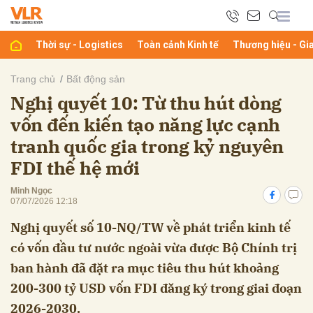
Thời sự - Logistics
Toàn cảnh Kinh tế
Thương hiệu - Gi
bình luận
Trang chủ
Bất động sản
Nghị quyết 10: Từ thu hút dòng
vốn đến kiến tạo năng lực cạnh
tranh quốc gia trong kỷ nguyên
FDI thế hệ mới
Minh Ngọc
07/07/2026 12:18
Hủy
G
Nghị quyết số 10-NQ/TW về phát triển kinh tế
có vốn đầu tư nước ngoài vừa được Bộ Chính trị
ban hành đã đặt ra mục tiêu thu hút khoảng
200-300 tỷ USD vốn FDI đăng ký trong giai đoạn
2026-2030.