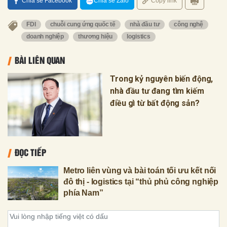
Chia sẻ Facebook
Chia sẻ Zalo
Copy link
FDI
chuỗi cung ứng quốc tế
nhà đầu tư
công nghệ
doanh nghiệp
thương hiệu
logistics
BÀI LIÊN QUAN
Trong kỷ nguyên biến động,
nhà đầu tư đang tìm kiếm
điều gì từ bất động sản?
ĐỌC TIẾP
Metro liên vùng và bài toán tối ưu kết nối
đô thị - logistics tại “thủ phủ công nghiệp
phía Nam”