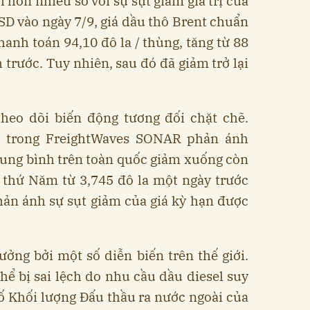
 hơn nhiều so với sự sụt giảm giá trị của
LSD vào ngày 7/9, giá dầu thô Brent chuẩn
hanh toán 94,10 đô la / thùng, tăng từ 88
h trước. Tuy nhiên, sau đó đã giảm trở lại
theo dõi biến động tương đối chặt chẽ.
A trong FreightWaves SONAR phản ánh
trung bình trên toàn quốc giảm xuống còn
o thứ Năm từ 3,745 đô la một ngày trước
hản ánh sự sụt giảm của giá kỳ hạn được
ưởng bởi một số diễn biến trên thế giới.
hể bị sai lệch do nhu cầu dầu diesel suy
ố Khối lượng Đấu thầu ra nước ngoài của