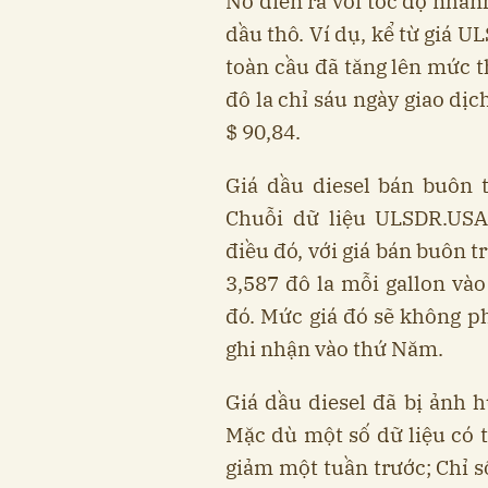
Nó diễn ra với tốc độ nhanh
dầu thô. Ví dụ, kể từ giá U
toàn cầu đã tăng lên mức t
đô la chỉ sáu ngày giao dịc
$ 90,84.
Giá dầu diesel bán buôn 
Chuỗi dữ liệu ULSDR.US
điều đó, với giá bán buôn 
3,587 đô la mỗi gallon và
đó. Mức giá đó sẽ không p
ghi nhận vào thứ Năm.
Giá dầu diesel đã bị ảnh h
Mặc dù một số dữ liệu có t
giảm một tuần trước; Chỉ s