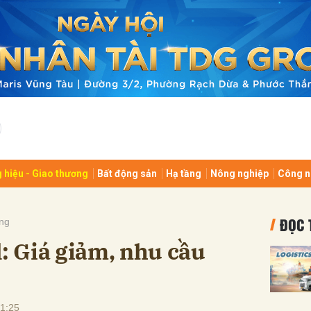
bình luận
 hiệu - Giao thương
Bất động sản
Hạ tầng
Nông nghiệp
Công n
Hủy
G
ĐỌC 
ng
l: Giá giảm, nhu cầu
1:25