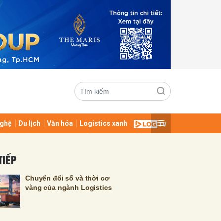
ghệ
Du lịch
Văn hóa
Logistics xanh
ửi
TIẾP
Chuyển đổi số và thời cơ
vàng của ngành Logistics