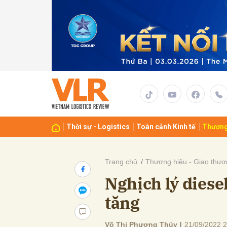
Gửi 
Thời sự - Logistics
Toàn cảnh Kinh tế
Thương
Trang chủ
Thương hiệu - Giao thươ
Nghịch lý diese
tăng
Võ Thị Phương Thủy
|
21/09/2022 2