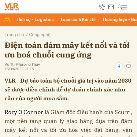
Thời sự - Logistics
Toàn cảnh Kinh tế
Thương hiệu - Gi
bình luận
Trang chủ
Công nghệ
Điện toán đám mây kết nối và tối
ưu hoá chuỗi cung ứng
Võ Thị Phương Thủy
15/09/2022 21:15
VLR - Dự báo toàn bộ chuỗi giá trị vào năm 2030
sẽ được điều chỉnh để dự đoán chính xác nhu
Hủy
G
cầu của người mua sắm.
Rory O'Connor
là Giám đốc điều hành của Scurri,
một nền tảng quản lý giao hàng dựa trên đám
mây kết nối và tối ưu hóa việc đặt hàng, vận