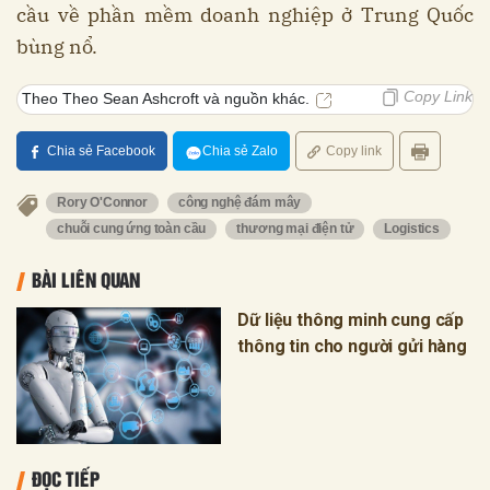
cầu về phần mềm doanh nghiệp ở Trung Quốc
bùng nổ.
Copy Link
Theo Theo Sean Ashcroft và nguồn khác.
Chia sẻ Facebook
Chia sẻ Zalo
Copy link
Rory O'Connor
công nghệ đám mây
chuỗi cung ứng toàn cầu
thương mại điện tử
Logistics
BÀI LIÊN QUAN
Dữ liệu thông minh cung cấp
thông tin cho người gửi hàng
ĐỌC TIẾP