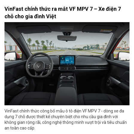
VinFast chính thức ra mắt VF MPV 7 – Xe điện 7
chỗ cho gia đình Việt
VinFast chính thức công bố mẫu ô tô điện VF MPV 7 - dòng xe đa
dụng 7 chỗ được thiết kế chuyên biệt cho nhu cầu gia đình với
không gian rộng rãi, công nghệ thông minh vượt trội và tiêu chuẩn
an toàn cao cấp.