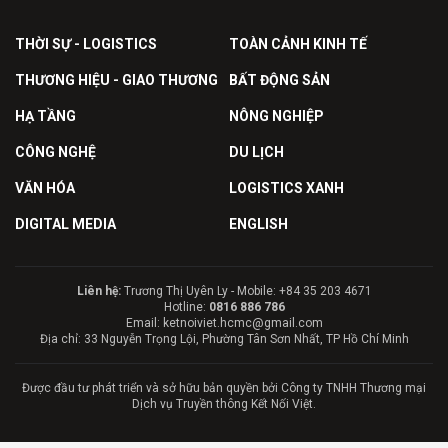
THỜI SỰ - LOGISTICS
TOÀN CẢNH KINH TẾ
THƯƠNG HIỆU - GIAO THƯƠNG
BẤT ĐỘNG SẢN
HẠ TẦNG
NÔNG NGHIỆP
CÔNG NGHỆ
DU LỊCH
VĂN HÓA
LOGISTICS XANH
DIGITAL MEDIA
ENGLISH
Liên hệ:
Trương Thị Uyên Ly - Mobile: +84 35 203 4671
Hotline:
0816 886 786
Email: ketnoiviet.hcmc@gmail.com
Địa chỉ: 33 Nguyễn Trọng Lội, Phường Tân Sơn Nhất, TP Hồ Chí Minh
Được đầu tư phát triển và sở hữu bản quyền bởi Công ty TNHH Thương mại
Dịch vụ Truyền thông Kết Nối Việt.