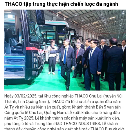
THACO tập trung thực hiện chiến lược đa ngành
Ngày 03/02/2025, tại Khu công nghiệp THACO Chu Lai (huyện Núi
Thành, tỉnh Quảng Nam), THACO đã tổ chức Lễ ra quân đầu năm
Ất Tỵ và nhiều sự kiện sản xuất, gồm: Khánh thành Bến 5 vạn tấn –
Cảng quốc tế Chu Lai, Quảng Nam; Lễ xuất khẩu các lô hàng đầu
năm Ất Tỵ 2025; Lễ khánh thành các nhà máy sản xuất linh kiện,
phụ tùng ô tô và Trung tâm R&D THACO INDUSTRIES; Lễ khánh
thành dây chuyền công nghệ sản xuất nhà máy THACO Bus và giới