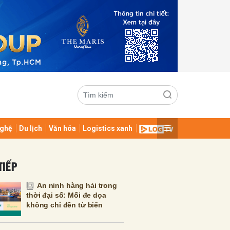
ghệ
Du lịch
Văn hóa
Logistics xanh
ửi
TIẾP
An ninh hàng hải trong
thời đại số: Mối đe dọa
không chỉ đến từ biển