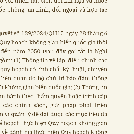
ó với thiên tai, biến đổi khí hậu và nước
ốc phòng, an ninh, đối ngoại và hợp tác
quyết số 139/2024/QH15 ngày 28 tháng 6
Quy hoạch không gian biển quốc gia thời
 đến năm 2050 (sau đây gọi tắt là Nghị
ồm: (1) Thông tin về lập, điều chỉnh các
quy hoạch có tính chất kỹ thuật, chuyên
 liên quan do bộ chủ trì bảo đảm thống
h không gian biển quốc gia; (2) Thông tin
ban hành theo thẩm quyền hoặc trình cấp
các chính sách, giải pháp phát triển
 vi quản lý để đạt được các mục tiêu đã
Kế hoạch thực hiện Quy hoạch không gian
in về đánh giá thực hiện Quy hoạch không