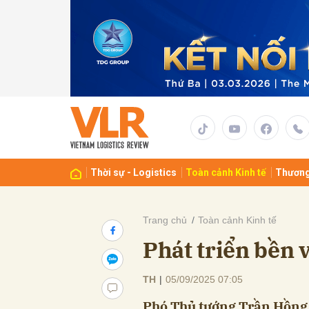
Gửi 
Thời sự - Logistics
Toàn cảnh Kinh tế
Thương
Trang chủ
Toàn cảnh Kinh tế
Phát triển bền 
TH
|
05/09/2025 07:05
Phó Thủ tướng Trần Hồng 