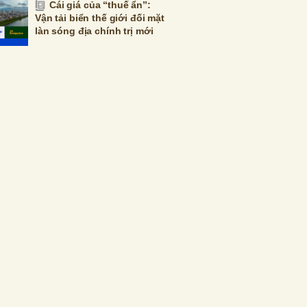
Cái giá của “thuế ẩn”:
Vận tải biển thế giới đối mặt
làn sóng địa chính trị mới