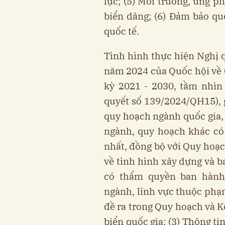
lực; (5) Môi trường, ứng ph
biển dâng; (6) Đảm bảo qu
quốc tế.
Tình hình thực hiện Nghị 
năm 2024 của Quốc hội về 
kỳ 2021 - 2030, tầm nhìn
quyết số 139/2024/QH15), g
quy hoạch ngành quốc gia, 
ngành, quy hoạch khác có
nhất, đồng bộ với Quy hoạc
về tình hình xây dựng và 
có thẩm quyền ban hành 
ngành, lĩnh vực thuộc phạm
đề ra trong Quy hoạch và 
biển quốc gia; (3) Thông t