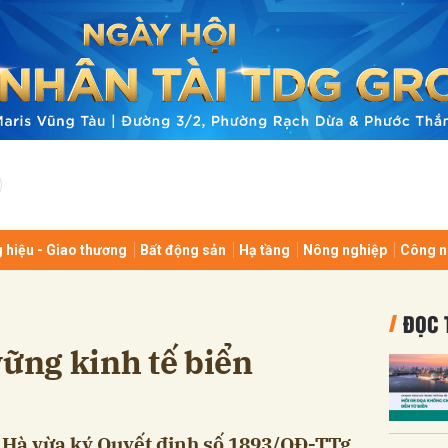
bình luận
 hiệu - Giao thương
Bất động sản
Hạ tầng
Nông nghiệp
Công n
Hủy
G
ĐỌC 
vững kinh tế biển
Hà vừa ký Quyết định số 1893/QĐ-TTg