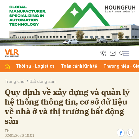
bình luận
Thời sự - Logistics
Toàn cảnh Kinh tế
Thương hiệu - Gi
Trang chủ
Bất động sản
Quy định về xây dựng và quản lý
Hủy
G
hệ thống thông tin, cơ sở dữ liệu
về nhà ở và thị trường bất động
sản
TH
02/01/2026 10:01