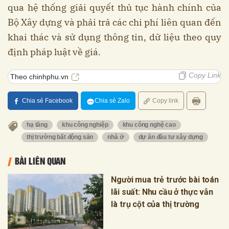
qua hệ thống giải quyết thủ tục hành chính của
Bộ Xây dựng và phải trả các chi phí liên quan đến
khai thác và sử dụng thông tin, dữ liệu theo quy
định pháp luật về giá.
Copy Link
Theo chinhphu.vn
Chia sẻ Facebook
Chia sẻ Zalo
Copy link
hạ tầng
khu công nghiệp
khu công nghệ cao
thị trường bất động sản
nhà ở
dự án đầu tư xây dựng
BÀI LIÊN QUAN
Người mua trẻ trước bài toán
lãi suất: Nhu cầu ở thực vẫn
là trụ cột của thị trường