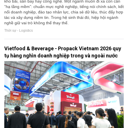
kho bãi, sân bay hay công nghệ. Một ngành muốn đi xa còn cần
“hạ tầng mềm”: chuẩn mực nghề nghiệp, tiếng nói chính sách, kết
nối doanh nghiệp, đào tạo nhân lực, chia sẻ dữ liệu, thúc đẩy hợp
tác và xây dựng niềm tin. Trong hệ sinh thái đó, hiệp hội ngành
nghề giữ vai trò không thể thay thế.
Thời sự - Logistics
Vietfood & Beverage - Propack Vietnam 2026 quy
tụ hàng nghìn doanh nghiệp trong và ngoài nước