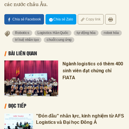
các nước châu Âu.
Chia sẻ Facebook
Chia sẻ Zalo
Copy link
Robotics
Logistics Hàn Quốc
tự động hóa
robot hóa
trí tuệ nhân tạo
chuỗi cung ứng
BÀI LIÊN QUAN
Ngành logistics có thêm 400
sinh viên đạt chứng chỉ
FIATA
ĐỌC TIẾP
"Đón đầu" nhân lực, kinh nghiệm từ AFS
Logistics và Đại học Đông Á