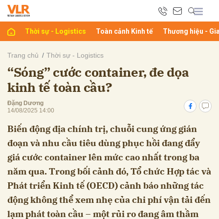
Thời sự - Logistics
Toàn cảnh Kinh tế
Thương hiệu - Gi
bình luận
Trang chủ
Thời sự - Logistics
“Sóng” cước container, đe dọa
kinh tế toàn cầu?
Đặng Dương
14/08/2025 14:00
Biến động địa chính trị, chuỗi cung ứng gián
đoạn và nhu cầu tiêu dùng phục hồi đang đẩy
Hủy
G
giá cước container lên mức cao nhất trong ba
năm qua. Trong bối cảnh đó, Tổ chức Hợp tác và
Phát triển Kinh tế (OECD) cảnh báo những tác
động không thể xem nhẹ của chi phí vận tải đến
lạm phát toàn cầu – một rủi ro đang âm thầm