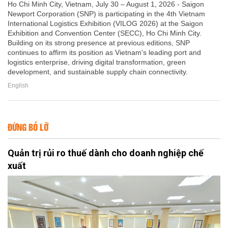
Ho Chi Minh City, Vietnam, July 30 – August 1, 2026 - Saigon
Newport Corporation (SNP) is participating in the 4th Vietnam
International Logistics Exhibition (VILOG 2026) at the Saigon
Exhibition and Convention Center (SECC), Ho Chi Minh City.
Building on its strong presence at previous editions, SNP
continues to affirm its position as Vietnam's leading port and
logistics enterprise, driving digital transformation, green
development, and sustainable supply chain connectivity.
English
ĐỪNG BỎ LỠ
Quản trị rủi ro thuế dành cho doanh nghiệp chế
xuất