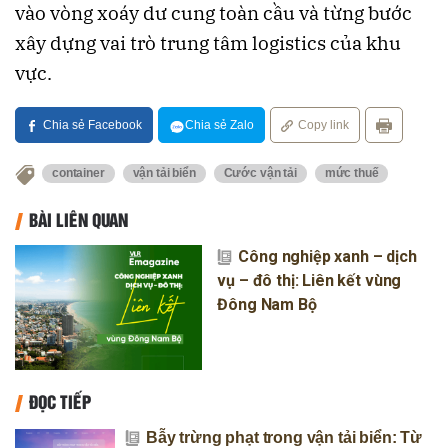
vào vòng xoáy dư cung toàn cầu và từng bước
xây dựng vai trò trung tâm logistics của khu
vực.
Chia sẻ Facebook
Chia sẻ Zalo
Copy link
container
vận tải biển
Cước vận tải
mức thuế
BÀI LIÊN QUAN
Công nghiệp xanh – dịch
vụ – đô thị: Liên kết vùng
Đông Nam Bộ
ĐỌC TIẾP
Bẫy trừng phạt trong vận tải biển: Từ