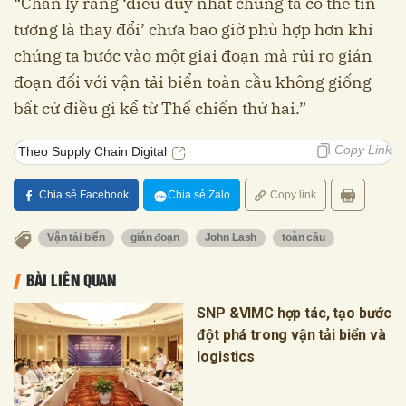
“Chân lý rằng ‘điều duy nhất chúng ta có thể tin
tưởng là thay đổi’ chưa bao giờ phù hợp hơn khi
chúng ta bước vào một giai đoạn mà rủi ro gián
đoạn đối với vận tải biển toàn cầu không giống
bất cứ điều gì kể từ Thế chiến thứ hai.”
Copy Link
Theo Supply Chain Digital
Chia sẻ Facebook
Chia sẻ Zalo
Copy link
Vận tải biển
gián đoạn
John Lash
toàn cầu
BÀI LIÊN QUAN
SNP &VIMC hợp tác, tạo bước
đột phá trong vận tải biển và
logistics