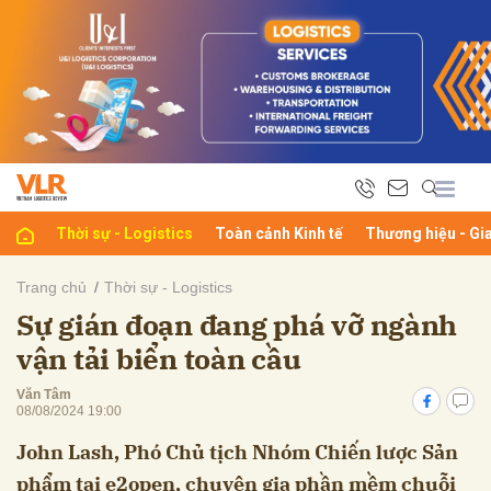
bình luận
Thời sự - Logistics
Toàn cảnh Kinh tế
Thương hiệu - Gi
Trang chủ
Thời sự - Logistics
Sự gián đoạn đang phá vỡ ngành
Hủy
G
vận tải biển toàn cầu
Văn Tâm
08/08/2024 19:00
John Lash, Phó Chủ tịch Nhóm Chiến lược Sản
phẩm tại e2open, chuyên gia phần mềm chuỗi