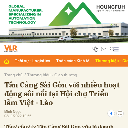
bình luận
Thời sự - Logistics
Toàn cảnh Kinh tế
Thương hiệu - Gi
Trang chủ
Thương hiệu - Giao thương
Tân Cảng Sài Gòn với nhiều hoạt
Hủy
G
động sôi nổi tại Hội chợ Triển
lãm Việt - Lào
Minh Ngọc
03/11/2022 19:56
Tổng công ty Tân Cảng Sài Gòn vừa là doanh