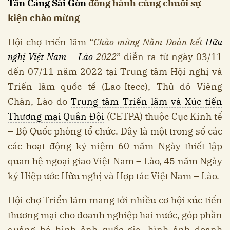
Tân Cảng Sài Gòn
đồng hành cùng chuỗi sự
kiện chào mừng
Hội chợ triển lãm “
Chào mừng Năm Đoàn kết
Hữu
nghị Việt Nam – Lào
2022
” diễn ra từ ngày 03/11
đến 07/11 năm 2022 tại Trung tâm Hội nghị và
Triển lãm quốc tế (Lao-Itecc), Thủ đô Viêng
Chăn, Lào do
Trung tâm Triển lãm và Xúc tiến
Thương mại Quân Đội
(CETPA) thuộc Cục Kinh tế
– Bộ Quốc phòng tổ chức. Đây là một trong số các
các hoạt động kỷ niệm 60 năm Ngày thiết lập
quan hệ ngoại giao Việt Nam – Lào, 45 năm Ngày
ký Hiệp ước Hữu nghị và Hợp tác Việt Nam – Lào.
Hội chợ Triển lãm mang tới nhiều cơ hội xúc tiến
thương mại cho doanh nghiệp hai nước, góp phần
quảng bá hình ảnh quốc gia, hình ảnh doanh