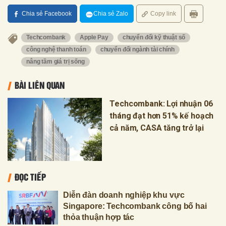
Chia sẻ Facebook
Chia sẻ Zalo
Copy link
Techcombank
Apple Pay
chuyển đổi kỹ thuật số
công nghệ thanh toán
chuyển đổi ngành tài chính
nâng tầm giá trị sống
BÀI LIÊN QUAN
Techcombank: Lợi nhuận 06
tháng đạt hơn 51% kế hoạch
cả năm, CASA tăng trở lại
ĐỌC TIẾP
Diễn đàn doanh nghiệp khu vực
Singapore: Techcombank công bố hai
thỏa thuận hợp tác