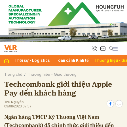
bình luận
Thời sự - Logistics
Toàn cảnh Kinh tế
Thương hiệu - Gi
Trang chủ
Thương hiệu - Giao thương
Techcombank giới thiệu Apple
Hủy
G
Pay đến khách hàng
Thu Nguyên
09/08/2023 07:37
Ngân hàng TMCP Kỹ Thương Việt Nam
(Techcombank) đã chính thức giới thiệu đến