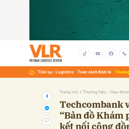
Gửi 
Thời sự - Logistics
Toàn cảnh Kinh tế
Thương
Trang chủ
Thương hiệu - Giao thươ
Techcombank và
“Bản đồ Khám p
kết nối cộng đồ