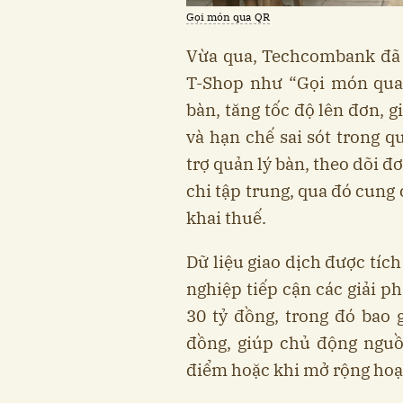
Gọi món qua QR
Vừa qua, Techcombank đã t
T-Shop như “Gọi món qua 
bàn, tăng tốc độ lên đơn, 
và hạn chế sai sót trong q
trợ quản lý bàn, theo dõi đ
chi tập trung, qua đó cung 
khai thuế.
Dữ liệu giao dịch được tích
nghiệp tiếp cận các giải p
30 tỷ đồng, trong đó bao 
đồng, giúp chủ động nguồn
điểm hoặc khi mở rộng hoạ