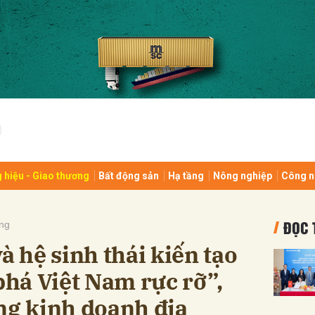
bình luận
 hiệu - Giao thương
Bất động sản
Hạ tầng
Nông nghiệp
Công n
Hủy
G
ĐỌC 
ng
 hệ sinh thái kiến tạo
há Việt Nam rực rỡ”,
ng kinh doanh địa