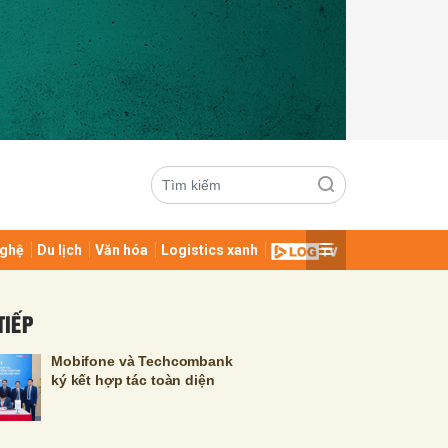
ghệ
Du lịch
Văn hóa
Logistics xanh
ửi
TIẾP
Mobifone và Techcombank
ký kết hợp tác toàn diện