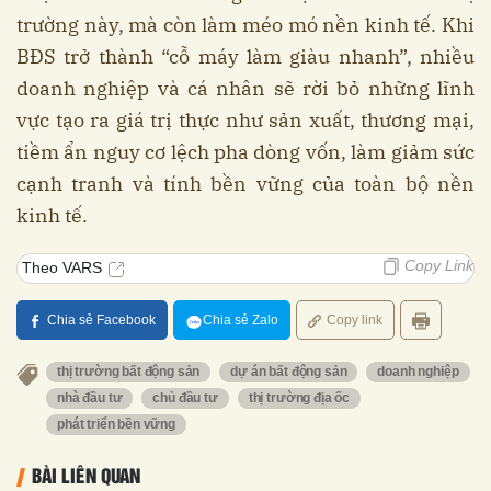
trường này, mà còn làm méo mó nền kinh tế. Khi
BĐS trở thành “cỗ máy làm giàu nhanh”, nhiều
doanh nghiệp và cá nhân sẽ rời bỏ những lĩnh
vực tạo ra giá trị thực như sản xuất, thương mại,
tiềm ẩn nguy cơ lệch pha dòng vốn, làm giảm sức
cạnh tranh và tính bền vững của toàn bộ nền
kinh tế.
Copy Link
Theo VARS
Chia sẻ Facebook
Chia sẻ Zalo
Copy link
thị trường bất động sản
dự án bất động sản
doanh nghiệp
nhà đầu tư
chủ đầu tư
thị trường địa ốc
phát triển bền vững
BÀI LIÊN QUAN