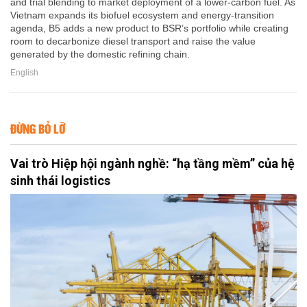
and trial blending to market deployment of a lower-carbon fuel. As
Vietnam expands its biofuel ecosystem and energy-transition
agenda, B5 adds a new product to BSR’s portfolio while creating
room to decarbonize diesel transport and raise the value
generated by the domestic refining chain.
English
ĐỪNG BỎ LỠ
Vai trò Hiệp hội ngành nghề: “hạ tầng mềm” của hệ
sinh thái logistics