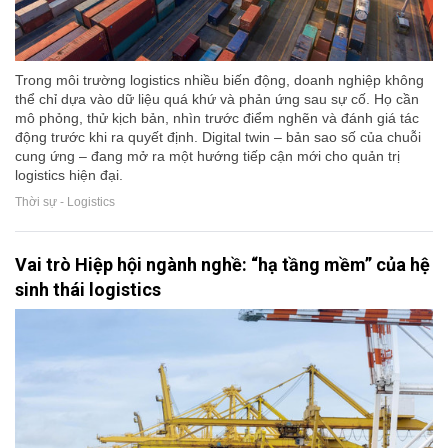
Trong môi trường logistics nhiều biến động, doanh nghiệp không
thể chỉ dựa vào dữ liệu quá khứ và phản ứng sau sự cố. Họ cần
mô phỏng, thử kịch bản, nhìn trước điểm nghẽn và đánh giá tác
động trước khi ra quyết định. Digital twin – bản sao số của chuỗi
cung ứng – đang mở ra một hướng tiếp cận mới cho quản trị
logistics hiện đại.
Thời sự - Logistics
Vai trò Hiệp hội ngành nghề: “hạ tầng mềm” của hệ
sinh thái logistics