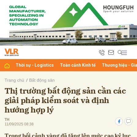
bình luận
Thời sự - Logistics
Toàn cảnh Kinh tế
Thương hiệu - Gi
Trang chủ
Bất động sản
Thị trường bất động sản cần các
Hủy
G
giải pháp kiểm soát và định
hướng hợp lý
TH
11/09/2025 08:38
Trong bối cảnh vàng đã tăng lên mức cao kỷ lục