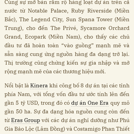
Cùng sự mở bán rầm rộ hàng loạt dự án trên cả
nước từ Notable Palace, Ruby Riverside (Miền
Bắc), The Legend City, Sun Spana Tower (Miền
Trung), cho đến The Privé, Sycamore Orchard
Grand, Ecopark (Miền Nam), cho thấy các chủ
đầu tư đã hoàn toàn “vào guồng” mạnh mẽ và
sẵn sàng cung ứng nguồn hàng đa dạng trở lại.
Thị trường cũng chứng kiến sự gia nhập và mở
rộng mạnh mẽ của các thương hiệu mới.
Nổi bật là
Kinera
khi công bố 8 dự án tại các tỉnh
phía Nam, với tổng vốn đầu tư ước tính lên đến
gần 5 tỷ USD, trong đó có
dự án One Era
quy mô
gần 50 ha. Sự đa dạng hóa nguồn cung còn đến
từ
Eras Group
với các dự án nghỉ dưỡng như Phú
Gia Bảo Lộc (Lâm Đồng) và Costamigo Phan Thiết