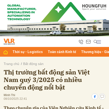
bình luận
Thời sự - Logistics
Toàn cảnh Kinh tế
Thương hiệu - Gi
Trang chủ
Bất động sản
Thị trường bất động sản Việt
Hủy
G
Nam quý 3/2025 có nhiều
chuyển động nổi bật
Minh Thi
08/10/2025 22:41
Theo chuyên gia của Viện Nghiên cứu Kinh tế -