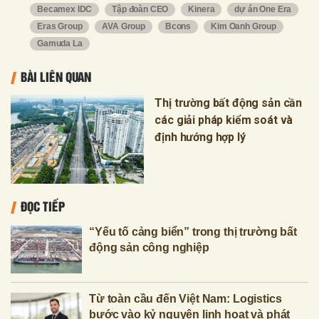
Becamex IDC
Tập đoàn CEO
Kinera
dự án One Era
Eras Group
AVA Group
Bcons
Kim Oanh Group
Gamuda La
BÀI LIÊN QUAN
Thị trường bất động sản cần
các giải pháp kiểm soát và
định hướng hợp lý
ĐỌC TIẾP
“Yếu tố cảng biển” trong thị trường bất
động sản công nghiệp
Từ toàn cầu đến Việt Nam: Logistics
bước vào kỷ nguyên linh hoạt và phát