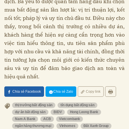
dịch. Ba yếu tố được quan tâm hàng đầu khi chọn
mua bất động sản lần lượt là: vị trí thuận lợi, kết
nối tốt; pháp lý và uy tín chủ đầu tư. Điều này cho
thấy, trong bối cảnh thị trường có nhiều dự án,
khách hàng thể hiện sự càng cẩn trọng hơn vào
việc tìm hiểu thông tin, ưu tiên sản phẩm phù
hợp với nhu cầu và khả năng tài chính, đồng thời
tin tưởng lựa chọn môi giới có kiến thức chuyên
sâu và uy tín để đảm bảo giao dịch an toàn và
hiệu quả nhất.
Chia sẻ Facebook
Chia sẻ Zalo
Copy link
thị trường bất động sản
tín dụng bất động sản
dự án bất động sản
BIDV
Hong Leong Bank
Nam A Bank
ACB
Vietcombank
ngân hàng thương mại
Vinhomes
Đất Xanh Group