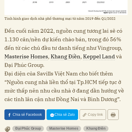
Tình hình giao dịch nhà phố thương mại từ năm 2019 đến Q1/2022
Đến cuối năm 2022, nguồn cung tương lai sẽ có
1.130 căn/nền dự kiến chào bán, trong đó 56%
đến từ các chủ đầu tư danh tiếng như Vingroup,
Masterise Homes
,
Khang Điền
,
Keppel Land
và
Đại Phúc Group.
Đại diện của Savills Việt Nam cho biết thêm
“Nguồn cung nhà liền thổ tại Tp.HCM tiếp tục ở
mức thấp nên nhu cầu nhà ở đang dần hướng về
các tỉnh lân cận như Đồng Nai và Bình Dương”.
Chia sẻ Facebook
Chia sẻ Zalo
Copy link
Đại Phúc Group
Masterise Homes
Khang Điền