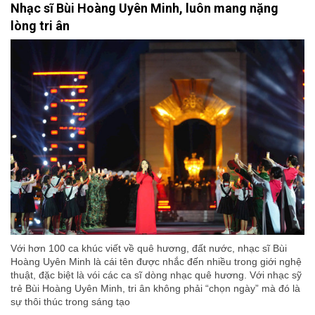
Nhạc sĩ Bùi Hoàng Uyên Minh, luôn mang nặng
lòng tri ân
Với hơn 100 ca khúc viết về quê hương, đất nước, nhạc sĩ Bùi
Hoàng Uyên Minh là cái tên được nhắc đến nhiều trong giới nghệ
thuật, đặc biệt là vói các ca sĩ dòng nhạc quê hương. Với nhạc sỹ
trẻ Bùi Hoàng Uyên Minh, tri ân không phải “chọn ngày” mà đó là
sự thôi thúc trong sáng tạo