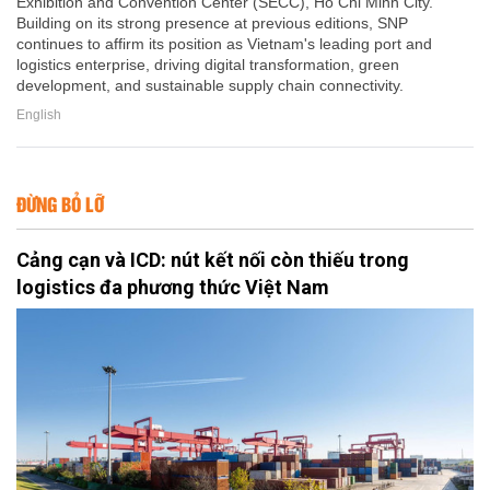
Exhibition and Convention Center (SECC), Ho Chi Minh City.
Building on its strong presence at previous editions, SNP
continues to affirm its position as Vietnam's leading port and
logistics enterprise, driving digital transformation, green
development, and sustainable supply chain connectivity.
English
ĐỪNG BỎ LỠ
Cảng cạn và ICD: nút kết nối còn thiếu trong
logistics đa phương thức Việt Nam