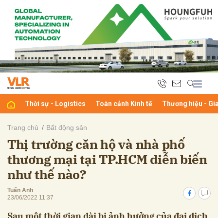
bình luận
Thời sự - Logistics
Toàn cảnh Kinh tế
Thương hiệu - Gi
Trang chủ
Bất động sản
Thị trường căn hộ và nhà phố
Hủy
G
thương mại tại TP.HCM diễn biến
như thế nào?
Tuấn Anh
23/06/2022 11:37
Sau một thời gian dài bị ảnh hưởng của đại dịch