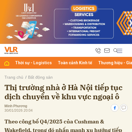
bình luận
Thời sự - Logistics
Toàn cảnh Kinh tế
Thương hiệu - Gi
Trang chủ
Bất động sản
Thị trường nhà ở Hà Nội tiếp tục
Hủy
G
dịch chuyển về khu vực ngoại ô
Minh Phương
30/01/2026 20:04
Theo công bố Q4/2025 của Cushman &
Wakefield, trong đó nhấn mạnh xu hướng tiếp