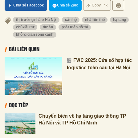
Chia sẻ Facebook
Chia sẻ Zalo
Copy link
thị trường nhà ở Hà Nội
căn hộ
nhà liền thổ
hạ tầng
chủ đầu tư
dự án
phát triển đô thị
không gian sống xanh
BÀI LIÊN QUAN
FWC 2025: Cửa sổ hợp tác
logistics toàn cầu tại Hà Nội
ĐỌC TIẾP
Chuyển biến về hạ tầng giao thông TP
Hà Nội và TP Hồ Chí Minh