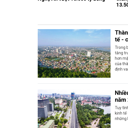
13.5
Thành
tế - 
Trong b
tăng tr
hơn mặ
của thà
định va
Nhiề
năm 
Tuy tìn
kinh tế
những kê