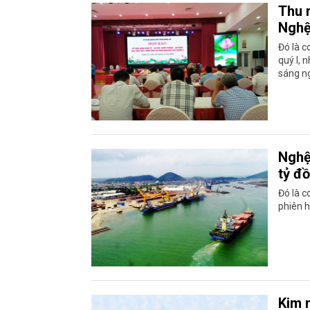
Thu 
Nghệ
Đó là c
quý I, 
sáng n
Nghệ
tỷ đ
Đó là c
phiên 
Kim 