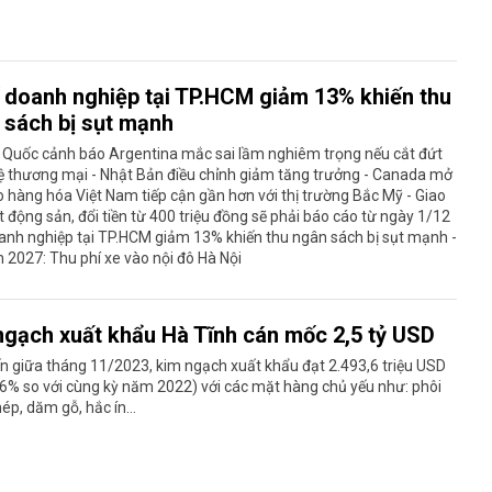
 doanh nghiệp tại TP.HCM giảm 13% khiến thu
 sách bị sụt mạnh
g Quốc cảnh báo Argentina mắc sai lầm nghiêm trọng nếu cắt đứt
ệ thương mại - Nhật Bản điều chỉnh giảm tăng trưởng - Canada mở
 hàng hóa Việt Nam tiếp cận gần hơn với thị trường Bắc Mỹ - Giao
t động sản, đổi tiền từ 400 triệu đồng sẽ phải báo cáo từ ngày 1/12
anh nghiệp tại TP.HCM giảm 13% khiến thu ngân sách bị sụt mạnh -
2027: Thu phí xe vào nội đô Hà Nội
ngạch xuất khẩu Hà Tĩnh cán mốc 2,5 tỷ USD
n giữa tháng 11/2023, kim ngạch xuất khẩu đạt 2.493,6 triệu USD
6% so với cùng kỳ năm 2022) với các mặt hàng chủ yếu như: phôi
hép, dăm gỗ, hắc ín...