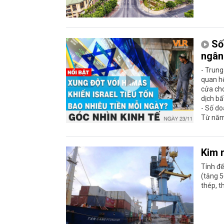
Số
ngân
- Trun
quan h
cửa cho
dịch bấ
- Số do
Từ năm 
Kim 
Tính đế
(tăng 5
thép, t