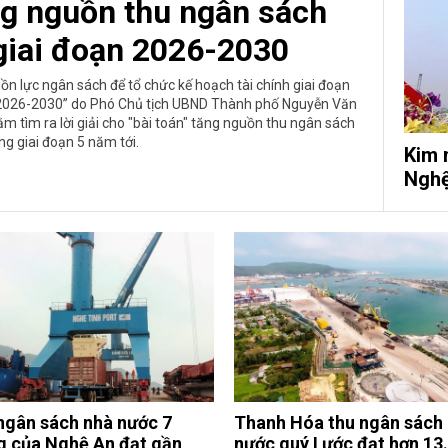
ng nguồn thu ngân sách
giai đoạn 2026-2030
ồn lực ngân sách để tổ chức kế hoạch tài chính giai đoạn
n 2026-2030” do Phó Chủ tịch UBND Thành phố Nguyễn Văn
ằm tìm ra lời giải cho "bài toán" tăng nguồn thu ngân sách
g giai đoạn 5 năm tới.
Kim 
Nghệ
ngân sách nhà nước 7
Thanh Hóa thu ngân sách
g của Nghệ An đạt gần
nước quý I ước đạt hơn 13