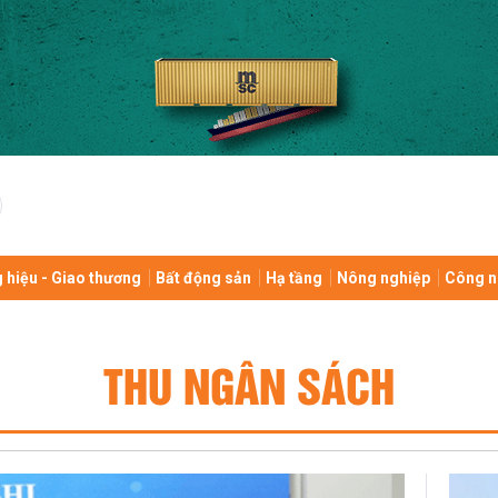
 hiệu - Giao thương
Bất động sản
Hạ tầng
Nông nghiệp
Công n
THU NGÂN SÁCH