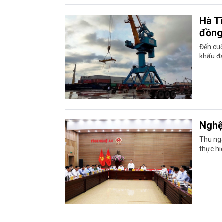
Hà Tĩ
đồn
Đến cuố
khẩu đạ
Nghệ
Thu ng
thực hi