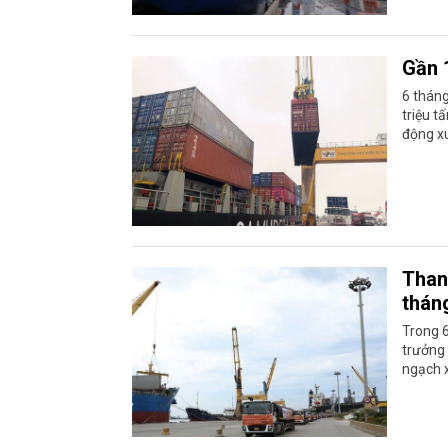
Gần 
6 thán
triệu t
động xu
Than
thán
Trong 6
trưởng 
ngạch x