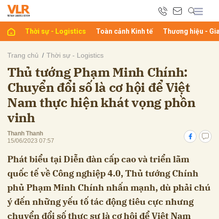
Thời sự - Logistics
Toàn cảnh Kinh tế
Thương hiệu - Gi
bình luận
Trang chủ
Thời sự - Logistics
Thủ tướng Phạm Minh Chính:
Chuyển đổi số là cơ hội để Việt
Nam thực hiện khát vọng phồn
vinh
Thanh Thanh
15/06/2023 07:57
Hủy
G
Phát biểu tại Diễn đàn cấp cao và triển lãm
quốc tế về Công nghiệp 4.0, Thủ tướng Chính
phủ Phạm Minh Chính nhấn mạnh, dù phải chú
ý đến những yếu tố tác động tiêu cực nhưng
chuyển đổi số thực sự là cơ hội để Việt Nam