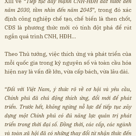
XIII về “
Tiếp tục đẩy mạnh CNH-HĐH đất nước đến
năm 2030, tầm nhìn đến năm 2045
”, trong đó xác
định công nghiệp chế tạo, chế biến là then chốt,
CĐS là phương thức mới có tính đột phá để rút
ngắn quá trình CNH, HĐH…
Theo Thủ tướng, việc thích ứng và phát triển của
mỗi quốc gia trong kỷ nguyên số và toàn cầu hóa
hiện nay là vấn đề lớn, vừa cấp bách, vừa lâu dài.
“
Đối với Việt Nam, ý thức rõ về cơ hội và yêu cầu,
Chính phủ đã chủ động thích ứng, đổi mới để phát
triển. Trước hết, không ngừng nỗ lực để tiếp tục xây
dựng một Chính phủ có đủ năng lực quản trị phát
triển trong thời đại số. Đồng thời, các cấp, các ngành
và toàn xã hội đã có những thay đổi từ nhận thức đến