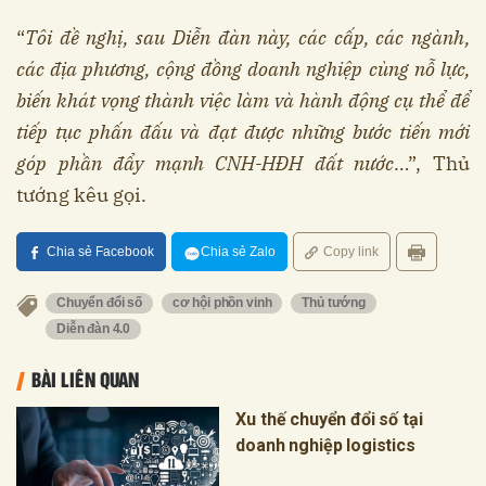
“
Tôi đề nghị, sau Diễn đàn này, các cấp, các ngành,
các địa phương, cộng đồng doanh nghiệp cùng nỗ lực,
biến khát vọng thành việc làm và hành động cụ thể để
tiếp tục phấn đấu và đạt được những bước tiến mới
góp phần đẩy mạnh CNH-HĐH đất nước
…”, Thủ
tướng kêu gọi.
Chia sẻ Facebook
Chia sẻ Zalo
Copy link
Chuyển đổi số
cơ hội phồn vinh
Thủ tướng
Diễn đàn 4.0
BÀI LIÊN QUAN
Xu thế chuyển đổi số tại
doanh nghiệp logistics