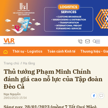
bình luận
Thời sự - Logistics
Toàn cảnh Kinh tế
Thương hiệu - Gi
Trang chủ
Hạ tầng
Thủ tướng Phạm Minh Chính
Hủy
G
đánh giá cao nỗ lực của Tập đoàn
Đèo Cả
Nga Nguyễn
28/01/2023 15:54
Sáng nay, 28/01/2023 (mồng 7 Tết Quý Mão),