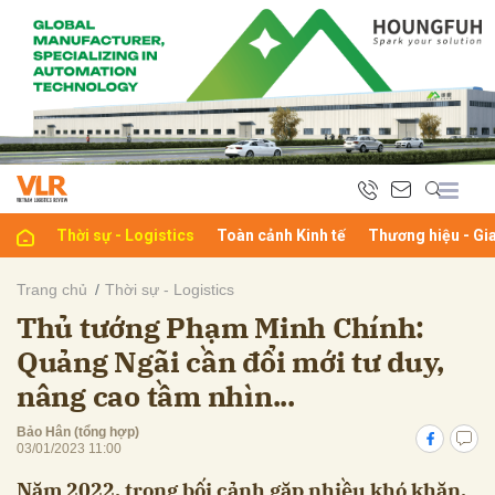
bình luận
Thời sự - Logistics
Toàn cảnh Kinh tế
Thương hiệu - Gi
Trang chủ
Thời sự - Logistics
Thủ tướng Phạm Minh Chính:
Hủy
G
Quảng Ngãi cần đổi mới tư duy,
nâng cao tầm nhìn...
Bảo Hân (tổng hợp)
03/01/2023 11:00
Năm 2022, trong bối cảnh gặp nhiều khó khăn,