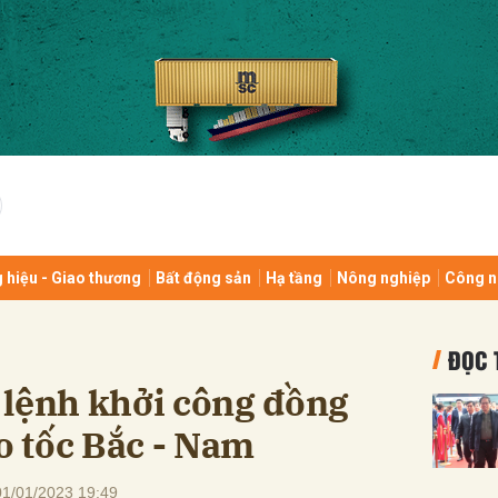
bình luận
 hiệu - Giao thương
Bất động sản
Hạ tầng
Nông nghiệp
Công n
Hủy
G
ĐỌC 
 lệnh khởi công đồng
ao tốc Bắc - Nam
01/01/2023 19:49