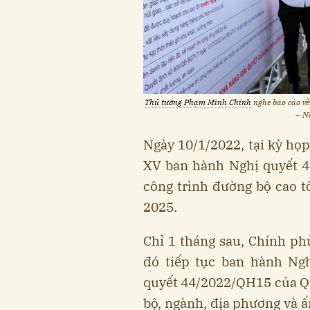
Thủ tướng Phạm Minh Chính
nghe báo cáo về
– N
Ngày 10/1/2022, tại kỳ họp
XV ban hành Nghị quyết 4
công trình đường bộ cao t
2025.
Chỉ 1 tháng sau, Chính p
đó tiếp tục ban hành Ngh
quyết 44/2022/QH15 của Qu
bộ, ngành, địa phương và ấ