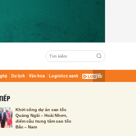
ghệ
Du lịch
Văn hóa
Logistics xanh
ửi
TIẾP
Khởi công dự án cao tốc
Quảng Ngãi – Hoài Nhơn,
điểm cầu trung tâm cao tốc
Bắc – Nam