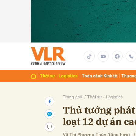
Gửi 
Thời sự - Logistics
Toàn cảnh Kinh tế
Thương
Trang chủ
Thời sự - Logistics
Thủ tướng phát
loạt 12 dự án c
Võ Thị Phương Thủy (tổng hợp)
|