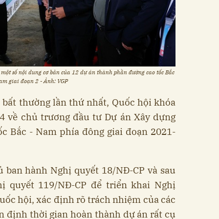
 một số nội dung cơ bản của 12 dự án thành phần đường cao tốc Bắc
am giai đoạn 2 - Ảnh: VGP
 bất thường lần thứ nhất, Quốc hội khóa
4 về chủ trương đầu tư Dự án Xây dựng
ốc Bắc - Nam phía đông giai đoạn 2021-
hủ ban hành Nghị quyết 18/NĐ-CP và sau
ị quyết 119/NĐ-CP để triển khai Nghị
ốc hội, xác định rõ trách nhiệm của các
n định thời gian hoàn thành dự án rất cụ