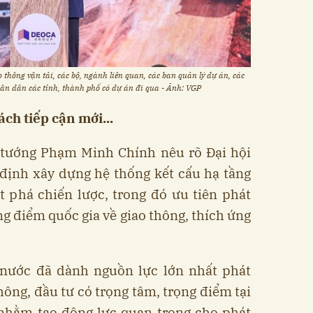
thông vận tải, các bộ, ngành liên quan, các ban quản lý dự án, các
hân dân các tỉnh, thành phố có dự án đi qua - Ảnh: VGP
ách tiếp cận mới...
ủ tướng Phạm Minh Chính nêu rõ Đại hội
 định xây dựng hệ thống kết cấu hạ tầng
t phá chiến lược, trong đó ưu tiên phát
ng điểm quốc gia về giao thông, thích ứng
 nước đã dành nguồn lực lớn nhất phát
thông, đầu tư có trọng tâm, trọng điểm tại
 nhằm tạo động lực quan trọng cho phát