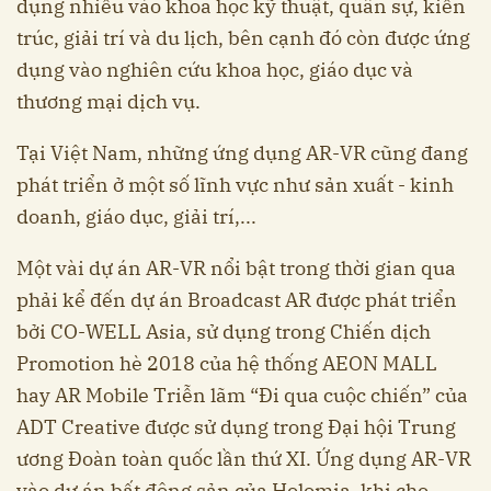
dụng nhiều vào khoa học kỹ thuật, quân sự, kiến
trúc, giải trí và du lịch, bên cạnh đó còn được ứng
dụng vào nghiên cứu khoa học, giáo dục và
thương mại dịch vụ.
Tại Việt Nam, những ứng dụng AR-VR cũng đang
phát triển ở một số lĩnh vực như sản xuất - kinh
doanh, giáo dục, giải trí,...
Một vài dự án AR-VR nổi bật trong thời gian qua
phải kể đến dự án Broadcast AR được phát triển
bởi CO-WELL Asia, sử dụng trong Chiến dịch
Promotion hè 2018 của hệ thống AEON MALL
hay AR Mobile Triễn lãm “Đi qua cuộc chiến” của
ADT Creative được sử dụng trong Đại hội Trung
ương Đoàn toàn quốc lần thứ XI. Ứng dụng AR-VR
vào dự án bất động sản của Holomia, khi cho