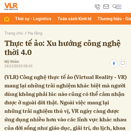
Thời sự - Logistics
Toàn cảnh Kinh tế
Thương hiệu - Gi
bình luận
Trang chủ
Hạ tầng
Thực tế ảo: Xu hướng công nghệ
thời 4.0
Mỹ Nhân
16/12/2020 09:43
(VLR) Công nghệ thực tế ảo (Virtual Reality - VR)
mang lại những trải nghiệm khác biệt mà người
Hủy
G
dùng không phải lúc nào cũng có thể cảm nhận
được ở ngoài đời thật. Ngoài việc mang lại
những trải nghiệm thú vị, VR ngày càng được
ứng dụng nhiều hơn vào các lĩnh vực khác nhau
của đời sống như giáo dục, giải trí, du lịch, khoa