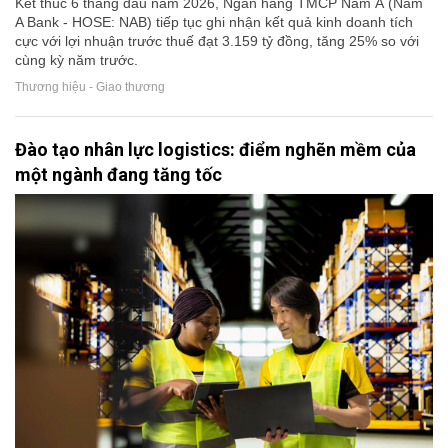
Kết thúc 6 tháng đầu năm 2026, Ngân hàng TMCP Nam Á (Nam
A Bank - HOSE: NAB) tiếp tục ghi nhận kết quả kinh doanh tích
cực với lợi nhuận trước thuế đạt 3.159 tỷ đồng, tăng 25% so với
cùng kỳ năm trước.
Thương hiệu - Giao thương
Đào tạo nhân lực logistics: điểm nghẽn mềm của
một ngành đang tăng tốc