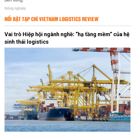
bền vững.
Nông nghiệp
NỔI BẬT TẠP CHÍ VIETNAM LOGISTICS REVIEW
Vai trò Hiệp hội ngành nghề: “hạ tầng mềm” của hệ
sinh thái logistics