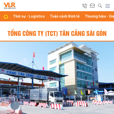
Thời sự - Logistics
Toàn cảnh Kinh tế
Thương hiệu - Gi
TỔNG CÔNG TY (TCT) TÂN CẢNG SÀI GÒN