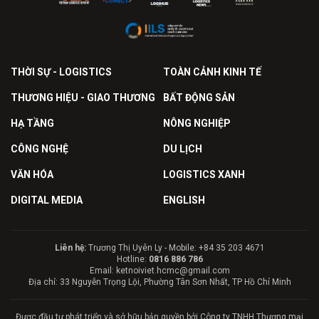
THỜI SỰ - LOGISTICS
TOÀN CẢNH KINH TẾ
THƯƠNG HIỆU - GIAO THƯƠNG
BẤT ĐỘNG SẢN
HẠ TẦNG
NÔNG NGHIỆP
CÔNG NGHỆ
DU LỊCH
VĂN HÓA
LOGISTICS XANH
DIGITAL MEDIA
ENGLISH
Liên hệ:
Trương Thị Uyên Ly - Mobile: +84 35 203 4671
Hotline:
0816 886 786
Email: ketnoiviet.hcmc@gmail.com
Địa chỉ: 33 Nguyễn Trọng Lội, Phường Tân Sơn Nhất, TP Hồ Chí Minh
Được đầu tư phát triển và sở hữu bản quyền bởi Công ty TNHH Thương mại