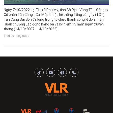
Ngày 7/10/2022, tại Thị xã Phú Mỹ, tỉnh Bà Rịa - Vũng Tàu, Công ty
Cổ phần Tân Cảng - Cái Mép thuộc hệ thống Tổng công ty (TCT)
Tân Cảng Sài Gòn đã long trọng tổ chức thành công lễ đón nhận
Huân chương Lao động hạng ba và kỷ niệm 15 năm ngày truyền
thống (14/10/2007 - 14/10/2022).
Thời sự - Logistics