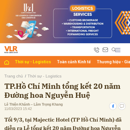
bình luận
Thời sự - Logistics
Toàn cảnh Kinh tế
Thương hiệu - Gi
Trang chủ
Thời sự - Logistics
TP.Hồ Chí Minh tổng kết 20 năm
Hủy
G
Đường hoa Nguyễn Huệ
Lê Thiện Khánh – Lâm Trọng Khang
11/03/2023 15:42
Tối 9/3, tại Majectic Hotel (TP Hồ Chí Minh) đã
diễn ra Lễ tổng kết 20 năm Đường hoa Nguyễn