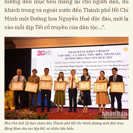
hướng đến mục tiêu mang lại cho người dân, du
khách trong và ngoài nước đến Thành phố Hồ Chí
Minh một Đường hoa Nguyễn Huệ độc đáo, mới lạ
vào mỗi dịp Tết cổ truyền của dân tộc...”.
Phó Chủ tịch Ủy ban nhân dân Thành phố Hồ Chí Minh Dương Anh Đức trao
Bằng khen cho các tập thể, cá nhân tiêu biểu.