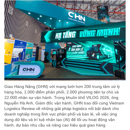
Giao Hàng Nặng (GHN) với mạng lưới hơn 200 trung tâm xử lý
hàng hóa, 1.000 điểm phân phối, 2.000 phương tiện tự chủ và
22.000 nhân sự vận hành. Trong khuôn khổ VILOG 2026, ông
Nguyễn Hà Anh, Giám đốc vận hành, GHN trao đổi cùng Vietnam
Logistics Review về những giải pháp logistics nổi bật dành cho
doanh nghiệp trong lĩnh vực phân phối và bán lẻ, về việc ứng
dụng dữ liệu và trí tuệ nhân tạo (AI) để tối ưu hoạt động vận
hành, dự báo nhu cầu và nâng cao hiệu quả giao hàng.