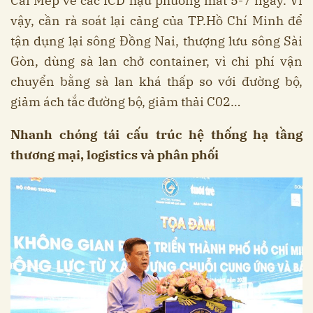
Cái Mép về các ICD hậu phương mất 5-7 ngày. Vì
vậy, cần rà soát lại cảng của TP.Hồ Chí Minh để
tận dụng lại sông Đồng Nai, thượng lưu sông Sài
Gòn, dùng sà lan chở container, vì chi phí vận
chuyển bằng sà lan khá thấp so với đường bộ,
giảm ách tắc đường bộ, giảm thải C02…
Nhanh chóng tái cấu trúc hệ thống hạ tầng
thương mại, logistics và phân phối