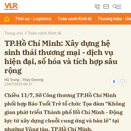
Thời sự - Logistics
Toàn cảnh Kinh tế
Thương hiệu - Gi
bình luận
Trang chủ
Toàn cảnh Kinh tế
TP.Hồ Chí Minh: Xây dựng hệ
sinh thái thương mại - dịch vụ
hiện đại, số hóa và tích hợp sâu
rộng
Hà Trang - Thùy Dương
13/07/2025 08:37
Hủy
G
Chiều 11/7, Sở Công thương TP.Hồ Chí Minh
phối hợp Báo Tuổi Trẻ tổ chức Tọa đàm “Không
gian phát triển Thành phố Hồ Chí Minh - Động
lực từ xây dựng chuỗi cung ứng và bán lẻ” tại
phường Vũng tàu, TP.Hồ Chí Minh.