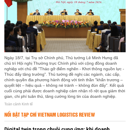
Ngày 18/7, tại Trụ sở Chính phủ, Thủ tướng Lê Minh Hưng đã
chủ trì Hội nghị Thường trực Chính phủ với cộng đồng doanh
nghiệp với chủ đề "Tháo gỡ điểm nghẽn - Khơi thông nguồn lực -
Thúc đẩy tăng trưởng". Thủ tướng đề nghị các ngành, các cấp,
chính quyền địa phương hành động với tinh thần "khẩn trương –
quyết liệt – hiệu quả – không né tránh – không đùn đẩy". Kết quả
cuối cùng phải được doanh nghiệp cảm nhận rõ rệt qua giảm thời
gian, chi phí tuân thủ, tăng cường lòng tin của doanh nghiệp.
Toàn cảnh Kinh tế
NỔI BẬT TẠP CHÍ VIETNAM LOGISTICS REVIEW
Digital twin trong chuỗi cung ứng: khi doanh