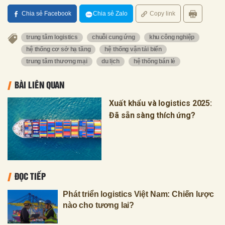
Chia sẻ Facebook
Chia sẻ Zalo
Copy link
trung tâm logistics
chuỗi cung ứng
khu công nghiệp
hệ thống cơ sở hạ tầng
hệ thống vận tải biển
trung tâm thương mại
du lịch
hệ thống bán lẻ
BÀI LIÊN QUAN
Xuất khẩu và logistics 2025:
Đã sẵn sàng thích ứng?
ĐỌC TIẾP
Phát triển logistics Việt Nam: Chiến lược
nào cho tương lai?