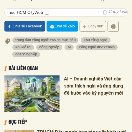
Copy Link
Theo HCM CityWeb
Chia sẻ Facebook
Chia sẻ Zalo
Copy link
trung tâm công nghệ cao đa mục tiêu
khu công nghệ
khu đô thị
công nghiệp
AI
công nghệ blockchain
doanh nghiệp
BÀI LIÊN QUAN
AI – Doanh nghiệp Việt cần
sớm thích nghi và ứng dụng
để bước vào kỷ nguyên mới
ĐỌC TIẾP