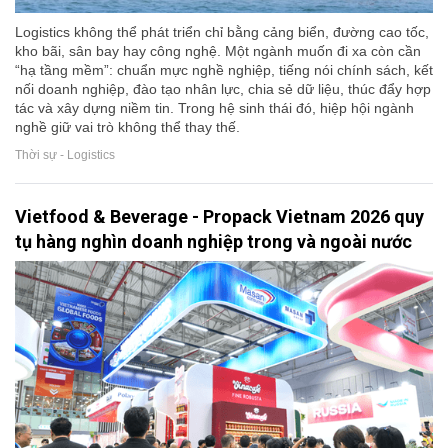
Logistics không thể phát triển chỉ bằng cảng biển, đường cao tốc,
kho bãi, sân bay hay công nghệ. Một ngành muốn đi xa còn cần
“hạ tầng mềm”: chuẩn mực nghề nghiệp, tiếng nói chính sách, kết
nối doanh nghiệp, đào tạo nhân lực, chia sẻ dữ liệu, thúc đẩy hợp
tác và xây dựng niềm tin. Trong hệ sinh thái đó, hiệp hội ngành
nghề giữ vai trò không thể thay thế.
Thời sự - Logistics
Vietfood & Beverage - Propack Vietnam 2026 quy
tụ hàng nghìn doanh nghiệp trong và ngoài nước