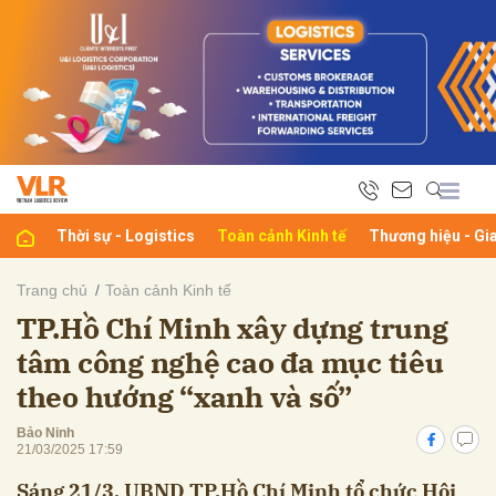
bình luận
Thời sự - Logistics
Toàn cảnh Kinh tế
Thương hiệu - Gi
Trang chủ
Toàn cảnh Kinh tế
TP.Hồ Chí Minh xây dựng trung
Hủy
G
tâm công nghệ cao đa mục tiêu
theo hướng “xanh và số”
Bảo Ninh
21/03/2025 17:59
Sáng 21/3, UBND TP.Hồ Chí Minh tổ chức Hội