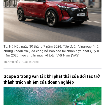
Tại Hà Nội, ngày 30 tháng 7 năm 2026, Tập đoàn Vingroup (mã
chứng khoán VIC) đã công bố Báo cáo tài chính hợp nhất Quý II
năm 2026 theo chuẩn mực kế toán Việt Nam (VAS).
Thương hiệu - Giao thương
Scope 3 trong vận tải: khi phát thải của đối tác trở
thành trách nhiệm của doanh nghiệp