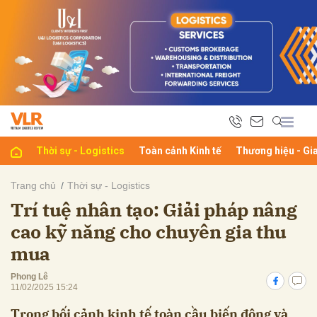
bình luận
Thời sự - Logistics
Toàn cảnh Kinh tế
Thương hiệu - Gi
Trang chủ
Thời sự - Logistics
Trí tuệ nhân tạo: Giải pháp nâng
Hủy
G
cao kỹ năng cho chuyên gia thu
mua
Phong Lê
11/02/2025 15:24
Trong bối cảnh kinh tế toàn cầu biến động và