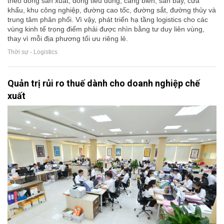
theo dòng sản xuất, dòng tiêu dùng, cảng biển, sân bay, cửa
khẩu, khu công nghiệp, đường cao tốc, đường sắt, đường thủy và
trung tâm phân phối. Vì vậy, phát triển hạ tầng logistics cho các
vùng kinh tế trọng điểm phải được nhìn bằng tư duy liên vùng,
thay vì mỗi địa phương tối ưu riêng lẻ.
Thời sự - Logistics
Quản trị rủi ro thuế dành cho doanh nghiệp chế
xuất