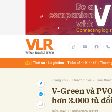
Gửi 
Thời sự - Logistics
Toàn cảnh Kinh tế
Thương
Trang chủ
Thương hiệu - Giao thươ
V-Green và PVOI
hơn 3.000 tủ đổ
Đức Bảo
|
10/05/2026 03:39