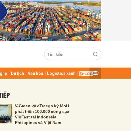
ghệ
Du lịch
Văn hóa
Logistics xanh
ửi
TIẾP
V-Green và eTreego ký MoU
phát triển 100.000 cổng sạc
VinFast tại Indonesia,
Philippines và Việt Nam