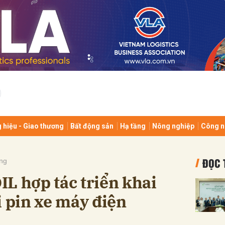
bình luận
 hiệu - Giao thương
Bất động sản
Hạ tầng
Nông nghiệp
Công n
Hủy
G
ĐỌC 
ng
L hợp tác triển khai
i pin xe máy điện