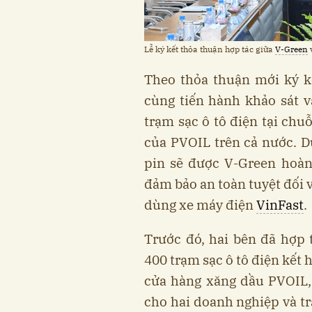
Lễ ký kết thỏa thuận hợp tác giữa
V-Green
Theo thỏa thuận mới ký kế
cùng tiến hành khảo sát v
trạm sạc ô tô điện tại chu
của PVOIL trên cả nước. Dự
pin sẽ được V-Green hoàn 
đảm bảo an toàn tuyệt đối v
dùng xe máy điện
VinFast
.
Trước đó, hai bên đã hợp 
400 trạm sạc ô tô điện kết 
cửa hàng xăng dầu PVOIL,
cho hai doanh nghiệp và tr