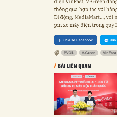
điện VinFast, V-Green đang
thông qua hợp tác với hàng
Di động, MediaMart…, với m
pin xe máy điện trong quý 
Chia sẻ Facebook
Chia
PVOIL
V-Green
VinFast
BÀI LIÊN QUAN