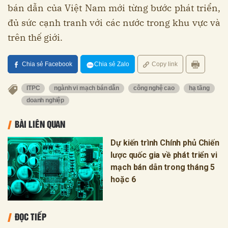
bán dẫn của Việt Nam mới từng bước phát triển,
đủ sức cạnh tranh với các nước trong khu vực và
trên thế giới.
Chia sẻ Facebook
Chia sẻ Zalo
Copy link
ITPC
ngành vi mạch bán dẫn
công nghệ cao
hạ tầng
doanh nghiệp
BÀI LIÊN QUAN
Dự kiến trình Chính phủ Chiến
lược quốc gia về phát triển vi
mạch bán dẫn trong tháng 5
hoặc 6
ĐỌC TIẾP