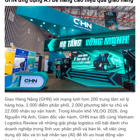
Giao Hàng Nặng (GHN) với mạng lưới hơn 200 trung tâm xử lý
hàng hóa, 1.000 điểm phân phối, 2.000 phương tiện tự chủ và
22.000 nhân sự vận hành. Trong khuôn khổ VILOG 2026, ông
Nguyễn Hà Anh, Giám đốc vận hành, GHN trao đổi cùng Vietnam
Logistics Review về những giải pháp logistics nổi bật dành cho
doanh nghiệp trong lĩnh vực phân phối và bán lẻ, về việc ứng
dụng dữ liệu và trí tuệ nhân tạo (AI) để tối ưu hoạt động vận