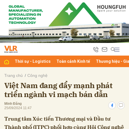
bình luận
Thời sự - Logistics
Toàn cảnh Kinh tế
Thương hiệu - Gi
Trang chủ
Công nghệ
Việt Nam đang đẩy mạnh phát
Hủy
G
triển ngành vi mạch bán dẫn
Minh Đăng
25/09/2024 11:47
Trung tâm Xúc tiến Thương mại và Đầu tư
Thành phố (ITPC) phối hợp cùng Hội Công nghệ