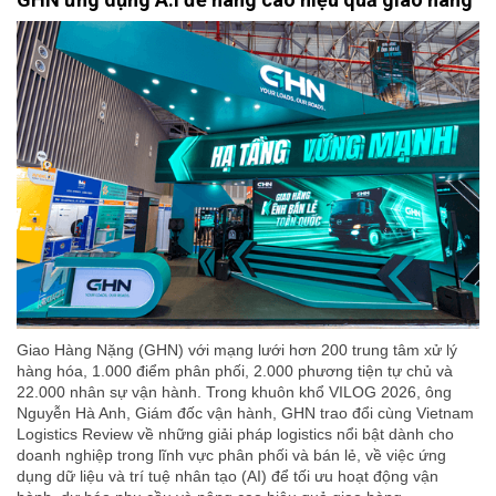
Giao Hàng Nặng (GHN) với mạng lưới hơn 200 trung tâm xử lý
hàng hóa, 1.000 điểm phân phối, 2.000 phương tiện tự chủ và
22.000 nhân sự vận hành. Trong khuôn khổ VILOG 2026, ông
Nguyễn Hà Anh, Giám đốc vận hành, GHN trao đổi cùng Vietnam
Logistics Review về những giải pháp logistics nổi bật dành cho
doanh nghiệp trong lĩnh vực phân phối và bán lẻ, về việc ứng
dụng dữ liệu và trí tuệ nhân tạo (AI) để tối ưu hoạt động vận