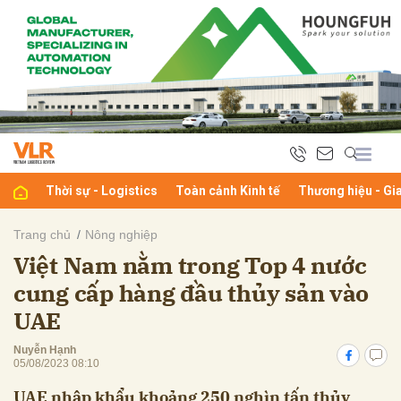
bình luận
Thời sự - Logistics
Toàn cảnh Kinh tế
Thương hiệu - Gi
Trang chủ
Nông nghiệp
Việt Nam nằm trong Top 4 nước
Hủy
G
cung cấp hàng đầu thủy sản vào
UAE
Nuyễn Hạnh
05/08/2023 08:10
UAE nhập khẩu khoảng 250 nghìn tấn thủy