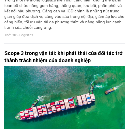
Trong một hệ thống logistics hiện đại, cảng biển không thể gánh
toàn bộ chức năng gom hàng, thông quan, lưu bãi, phân phối và
kết nối hậu phương. Cảng cạn và ICD chính là những nút trung
gian giúp đưa dịch vụ cảng vào sâu trong nội địa, giảm áp lực cho
cảng biển, tối ưu vận tải đa phương thức và nâng năng lực cạnh
tranh của chuỗi cung ứng.
Thời sự - Logistics
Scope 3 trong vận tải: khi phát thải của đối tác trở
thành trách nhiệm của doanh nghiệp