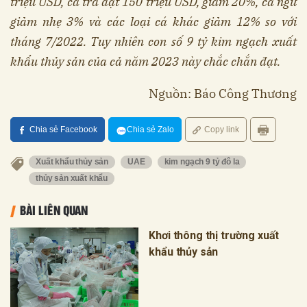
triệu USD, cá tra đạt 150 triệu USD, giảm 20%, cá ngừ
giảm nhẹ 3% và các loại cá khác giảm 12% so với
tháng 7/2022. Tuy nhiên con số 9 tỷ kim ngạch xuất
khẩu thủy sản của cả năm 2023 này chắc chắn đạt.
Nguồn: Báo Công Thương
Chia sẻ Facebook
Chia sẻ Zalo
Copy link
Xuất khẩu thủy sản
UAE
kim ngạch 9 tỷ đô la
thủy sản xuất khẩu
BÀI LIÊN QUAN
Khơi thông thị trường xuất
khẩu thủy sản